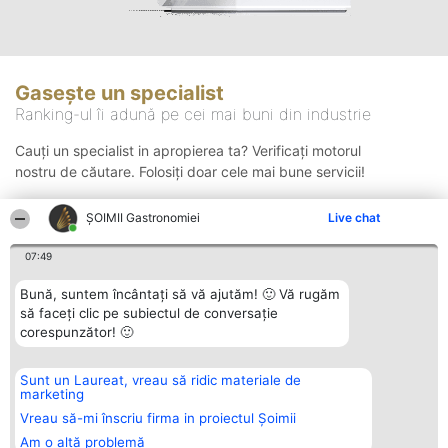
Gasește un specialist
Ranking-ul îi adună pe cei mai buni din industrie
Cauți un specialist in apropierea ta? Verificați motorul
nostru de căutare. Folosiți doar cele mai bune servicii!
ȘOIMII Gastronomiei
Live chat
Căutare
07:49
Bună, suntem încântați să vă ajutăm! 🙂 Vă rugăm
să faceți clic pe subiectul de conversație
corespunzător! 🙂
Sunt un Laureat, vreau să ridic materiale de
Organizator Ranking
Plebiscyt
Contact
marketing
BRIGHT SOLUTIONS BR SRL
Câștigătorii
Contact
Aleea Timisul De Sus 2 Bl. A30
Lista Tuturor
Vreau să-mi înscriu firma in proiectul Șoimii
Sc. A Et. 4 Ap. 13 Cod 061952
Laureaților
Am o altă problemă
București
Reguli