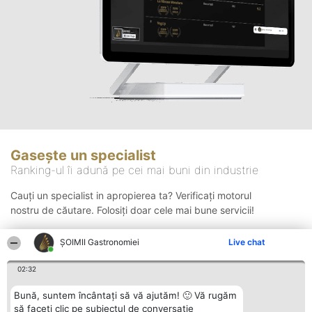
Gasește un specialist
Ranking-ul îi adună pe cei mai buni din industrie
Cauți un specialist in apropierea ta? Verificați motorul
nostru de căutare. Folosiți doar cele mai bune servicii!
ȘOIMII Gastronomiei
Live chat
Căutare
02:32
Bună, suntem încântați să vă ajutăm! 🙂 Vă rugăm
să faceți clic pe subiectul de conversație