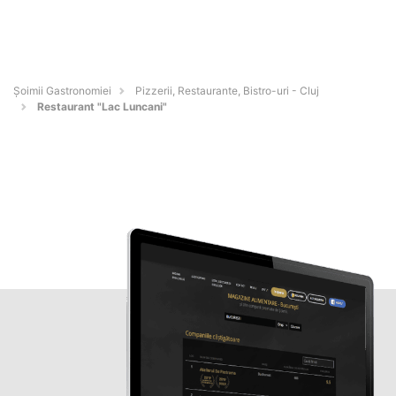
Șoimii Gastronomiei
Pizzerii, Restaurante, Bistro-uri - Cluj
Restaurant "Lac Luncani"