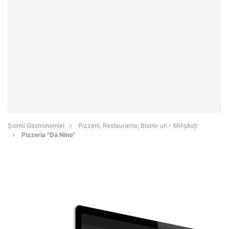
Șoimii Gastronomiei
Pizzerii, Restaurante, Bistro-uri - Milişăuţi
Pizzeria "Da Nino"