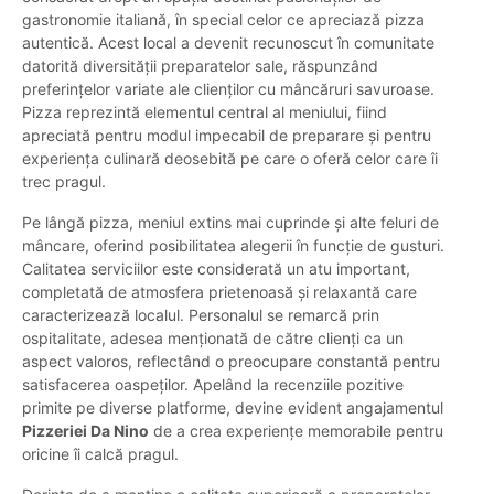
gastronomie italiană, în special celor ce apreciază pizza
autentică. Acest local a devenit recunoscut în comunitate
datorită diversității preparatelor sale, răspunzând
preferințelor variate ale clienților cu mâncăruri savuroase.
Pizza reprezintă elementul central al meniului, fiind
apreciată pentru modul impecabil de preparare și pentru
experiența culinară deosebită pe care o oferă celor care îi
trec pragul.
Pe lângă pizza, meniul extins mai cuprinde și alte feluri de
mâncare, oferind posibilitatea alegerii în funcție de gusturi.
Calitatea serviciilor este considerată un atu important,
completată de atmosfera prietenoasă și relaxantă care
caracterizează localul. Personalul se remarcă prin
ospitalitate, adesea menționată de către clienți ca un
aspect valoros, reflectând o preocupare constantă pentru
satisfacerea oaspeților. Apelând la recenziile pozitive
primite pe diverse platforme, devine evident angajamentul
Pizzeriei Da Nino
de a crea experiențe memorabile pentru
oricine îi calcă pragul.