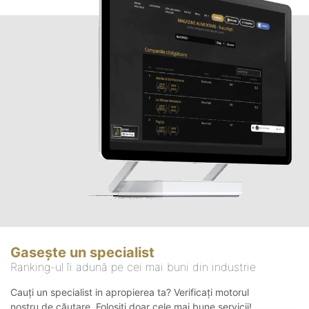
Gasește un specialist
Ranking-ul îi adună pe cei mai buni din industrie
Cauți un specialist in apropierea ta? Verificați motorul
nostru de căutare. Folosiți doar cele mai bune servicii!