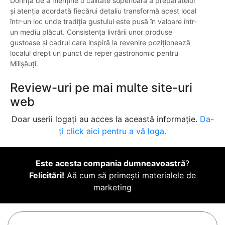
Dorința de a menține o calitate superioară a preparatelor
și atenția acordată fiecărui detaliu transformă acest local
într-un loc unde tradiția gustului este pusă în valoare într-
un mediu plăcut. Consistența livrării unor produse
gustoase și cadrul care inspiră la revenire poziționează
localul drept un punct de reper gastronomic pentru
Milișăuți.
Review-uri pe mai multe site-uri
web
Doar userii logați au acces la această informație.
Da-
ți click aici pentru a vă loga.
Este acesta compania dumneavoastră
?
Felicitări!
Aă cum să primești materialele de
marketing