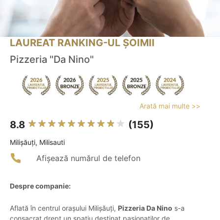
LAUREAT RANKING-UL ȘOIMII
Pizzeria "Da Nino"
Arată mai multe >>
8.8
(155)
Milişăuţi, Milisauti
Afișează numărul de telefon
Despre companie:
Aflată în centrul orașului Milișăuți,
Pizzeria Da Nino
s-a
consacrat drept un spațiu destinat pasionaților de