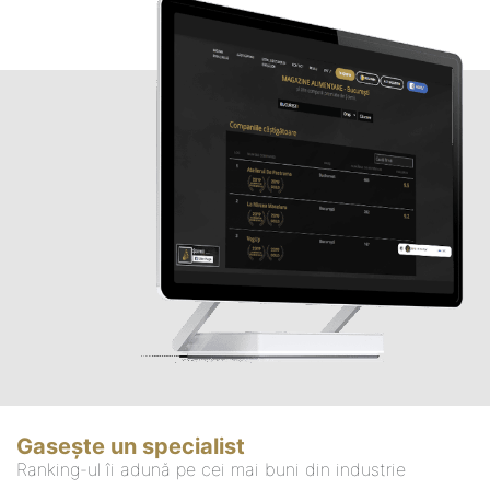
Gasește un specialist
Ranking-ul îi adună pe cei mai buni din industrie