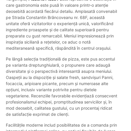
care gastronomia este pusă în valoare printr-o atenție
deosebită acordată fiecărui detaliu. Amplasată convenabil
pe Strada Constantin Brâncoveanu nr. 68F, această
unitate oferă vizitatorilor o experiență unică, valorificând
ingrediente proaspete și de calitate superioară pentru
preparate cu gust remarcabil. Meniul impresionează prin
inspirația siciliană a rețetelor, ce aduc o notă
mediteraneană specifică, răspândită în centrul orașului.
Pe lângă selecția tradițională de pizza, este pus accentul
pe varianta dreptunghiulară, o propunere care adaugă
diversitate și o perspectivă interesantă asupra meniului.
Oaspeții au la dispoziție și salate fresh, sandvișuri Panni,
focaccia, aripioare picante, precum și numeroase alte
opțiuni, inclusiv variante potrivite pentru dietele
vegetariene. Recenziile favorabile evidențiază consecvent
profesionalismul echipei, promptitudinea serviciilor și, în
mod deosebit, calitatea gustului, cu un procentaj ridicat
de satisfacție exprimat de clienți.
Facilitățile moderne includ posibilitatea de a comanda prin