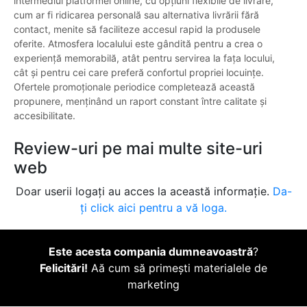
intermediul platformei online, cu opțiuni flexibile de livrare,
cum ar fi ridicarea personală sau alternativa livrării fără
contact, menite să faciliteze accesul rapid la produsele
oferite. Atmosfera localului este gândită pentru a crea o
experiență memorabilă, atât pentru servirea la fața locului,
cât și pentru cei care preferă confortul propriei locuințe.
Ofertele promoționale periodice completează această
propunere, menținând un raport constant între calitate și
accesibilitate.
Review-uri pe mai multe site-uri
web
Doar userii logați au acces la această informație.
Da-
ți click aici pentru a vă loga.
Este acesta compania dumneavoastră
?
Felicitări!
Aă cum să primești materialele de
marketing