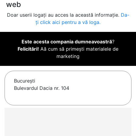
web
Doar userii logați au acces la această informație.
Da-
ți click aici pentru a vă loga.
Este acesta compania dumneavoastră
?
Felicitări!
Aă cum să primești materialele de
marketing
Bucureşti
Bulevardul Dacia nr. 104