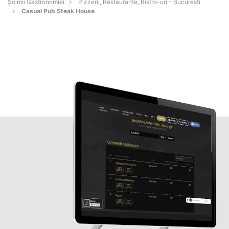
Șoimii Gastronomiei
Pizzerii, Restaurante, Bistro-uri - Bucureşti
Casual Pub Steak House