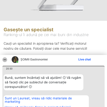
Gasește un specialist
Ranking-ul îi adună pe cei mai buni din industrie
Cauți un specialist in apropierea ta? Verificați motorul
nostru de căutare. Folosiți doar cele mai bune servicii!
ȘOIMII Gastronomiei
Live chat
Căutare
20:30
Bună, suntem încântați să vă ajutăm! 🙂 Vă rugăm
să faceți clic pe subiectul de conversație
corespunzător! 🙂
Sunt un Laureat, vreau să ridic materiale de
Organizator Ranking
Plebiscyt
Contact
marketing
BRIGHT SOLUTIONS BR SRL
Câștigătorii
Contact
Aleea Timisul De Sus 2 Bl. A30
Lista Tuturor