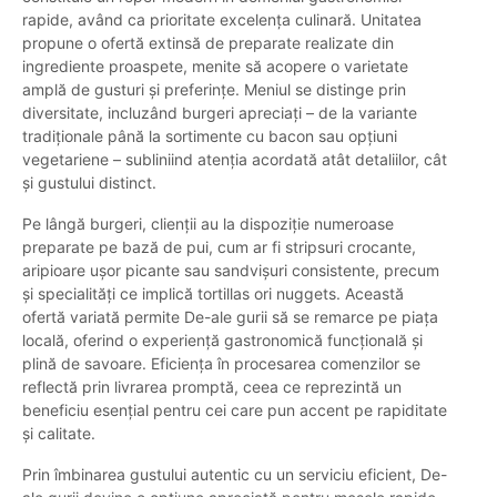
rapide, având ca prioritate excelența culinară. Unitatea
propune o ofertă extinsă de preparate realizate din
ingrediente proaspete, menite să acopere o varietate
amplă de gusturi și preferințe. Meniul se distinge prin
diversitate, incluzând burgeri apreciați – de la variante
tradiționale până la sortimente cu bacon sau opțiuni
vegetariene – subliniind atenția acordată atât detaliilor, cât
și gustului distinct.
Pe lângă burgeri, clienții au la dispoziție numeroase
preparate pe bază de pui, cum ar fi stripsuri crocante,
aripioare ușor picante sau sandvișuri consistente, precum
și specialități ce implică tortillas ori nuggets. Această
ofertă variată permite De-ale gurii să se remarce pe piața
locală, oferind o experiență gastronomică funcțională și
plină de savoare. Eficiența în procesarea comenzilor se
reflectă prin livrarea promptă, ceea ce reprezintă un
beneficiu esențial pentru cei care pun accent pe rapiditate
și calitate.
Prin îmbinarea gustului autentic cu un serviciu eficient, De-