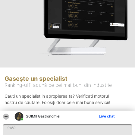
Gasește un specialist
Ranking-ul îi adună pe cei mai buni din industrie
Cauți un specialist in apropierea ta? Verificați motorul
nostru de căutare. Folosiți doar cele mai bune servicii!
ȘOIMII Gastronomiei
Live chat
Căutare
01:59