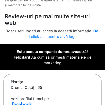
ale gurii devine o opțiune apreciată pentru mesele rapide
și memorabile în Bistrița.
Review-uri pe mai multe site-uri
web
Doar userii logați au acces la această informație.
Da-
ți click aici pentru a vă loga.
Este acesta compania dumneavoastră
?
Felicitări!
Aă cum să primești materialele de
marketing
Bistriţa
Drumul Cetății 65
Vezi profilul firmei pe