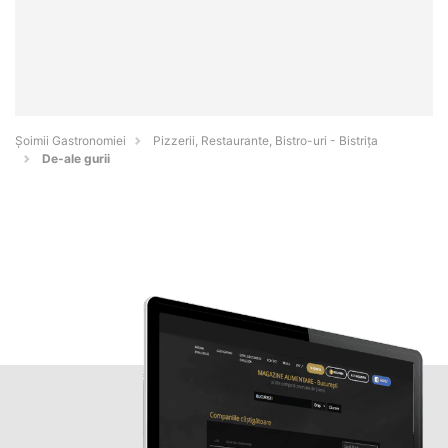
Șoimii Gastronomiei
Pizzerii, Restaurante, Bistro-uri - Bistriţa
De-ale gurii