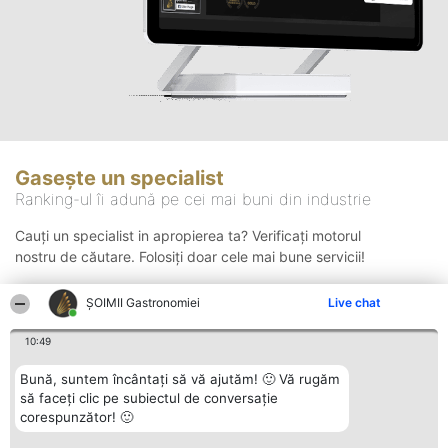
Gasește un specialist
Ranking-ul îi adună pe cei mai buni din industrie
Cauți un specialist in apropierea ta? Verificați motorul
nostru de căutare. Folosiți doar cele mai bune servicii!
ȘOIMII Gastronomiei
Live chat
Căutare
10:49
Bună, suntem încântați să vă ajutăm! 🙂 Vă rugăm
să faceți clic pe subiectul de conversație
corespunzător! 🙂