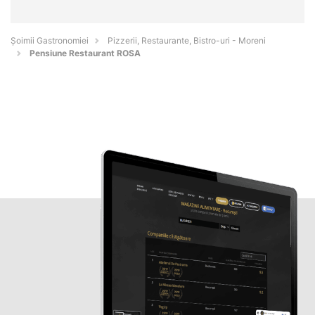
Șoimii Gastronomiei
Pizzerii, Restaurante, Bistro-uri - Moreni
Pensiune Restaurant ROSA