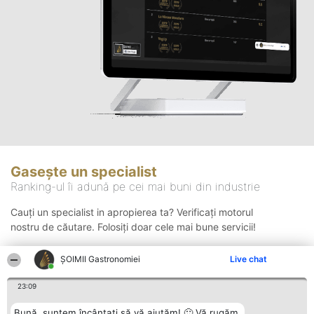
Gasește un specialist
Ranking-ul îi adună pe cei mai buni din industrie
Cauți un specialist in apropierea ta? Verificați motorul
nostru de căutare. Folosiți doar cele mai bune servicii!
ȘOIMII Gastronomiei
Live chat
Căutare
23:09
Bună, suntem încântați să vă ajutăm! 🙂 Vă rugăm