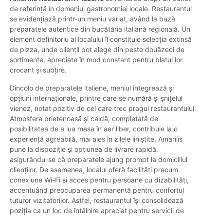
de referință în domeniul gastronomiei locale. Restaurantul
se evidențiază printr-un meniu variat, având la bază
preparatele autentice din bucătăria italiană regională. Un
element definitoriu al localului îl constituie selecția extinsă
de pizza, unde clienții pot alege din peste douăzeci de
sortimente, apreciate în mod constant pentru blatul lor
crocant și subțire.
Dincolo de preparatele italiene, meniul integrează și
opțiuni internaționale, printre care se numără și șnițelul
vienez, notat pozitiv de cei care trec pragul restaurantului.
Atmosfera prietenoasă și caldă, completată de
posibilitatea de a lua masa în aer liber, contribuie la o
experiență agreabilă, mai ales în zilele liniștite. Amarilis
pune la dispoziție și opțiunea de livrare rapidă,
asigurându-se că preparatele ajung prompt la domiciliul
clienților. De asemenea, localul oferă facilități precum
conexiune Wi-Fi și acces pentru persoane cu dizabilități,
accentuând preocuparea permanentă pentru confortul
tuturor vizitatorilor. Astfel, restaurantul își consolidează
poziția ca un loc de întâlnire apreciat pentru servicii de