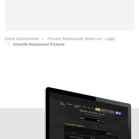
Șoimii Gastronomiei
Pizzerii, Restaurante, Bistro-uri - Lugoj
Amarilis Restaurant Pizzerie