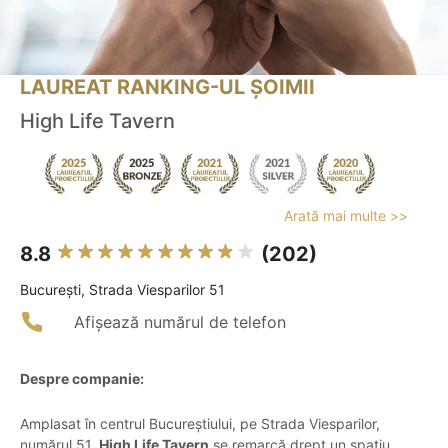
LAUREAT RANKING-UL ȘOIMII
High Life Tavern
Arată mai multe >>
8.8
(202)
Bucureşti, Strada Viesparilor 51
Afișează numărul de telefon
Despre companie:
Amplasat în centrul Bucureștiului, pe Strada Viesparilor,
numărul 51,
High Life Tavern
se remarcă drept un spațiu