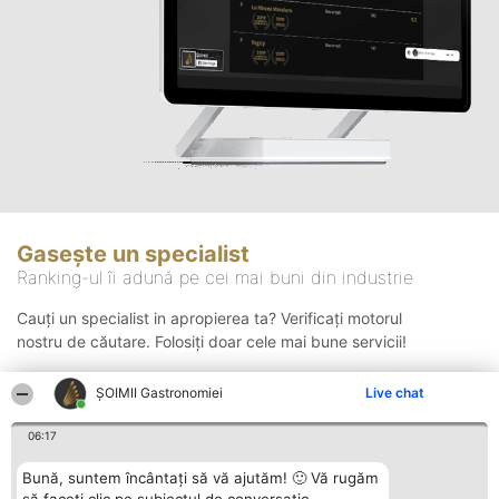
Gasește un specialist
Ranking-ul îi adună pe cei mai buni din industrie
Cauți un specialist in apropierea ta? Verificați motorul
nostru de căutare. Folosiți doar cele mai bune servicii!
ȘOIMII Gastronomiei
Live chat
Căutare
06:17
Bună, suntem încântați să vă ajutăm! 🙂 Vă rugăm