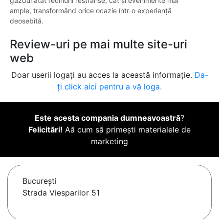
găzdui atât reuniuni restrânse, cât și evenimente mai
ample, transformând orice ocazie într-o experiență
deosebită.
Review-uri pe mai multe site-uri
web
Doar userii logați au acces la această informație.
Da-
ți click aici pentru a vă loga.
Este acesta compania dumneavoastră
?
Felicitări!
Aă cum să primești materialele de
marketing
Bucureşti
Strada Viesparilor 51