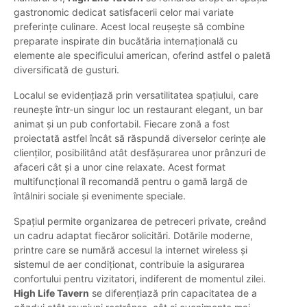
gastronomic dedicat satisfacerii celor mai variate
preferințe culinare. Acest local reușește să combine
preparate inspirate din bucătăria internațională cu
elemente ale specificului american, oferind astfel o paletă
diversificată de gusturi.
Localul se evidențiază prin versatilitatea spațiului, care
reunește într-un singur loc un restaurant elegant, un bar
animat și un pub confortabil. Fiecare zonă a fost
proiectată astfel încât să răspundă diverselor cerințe ale
clienților, posibilitând atât desfășurarea unor prânzuri de
afaceri cât și a unor cine relaxate. Acest format
multifuncțional îl recomandă pentru o gamă largă de
întâlniri sociale și evenimente speciale.
Spațiul permite organizarea de petreceri private, creând
un cadru adaptat fiecăror solicitări. Dotările moderne,
printre care se numără accesul la internet wireless și
sistemul de aer condiționat, contribuie la asigurarea
confortului pentru vizitatori, indiferent de momentul zilei.
High Life Tavern
se diferențiază prin capacitatea de a