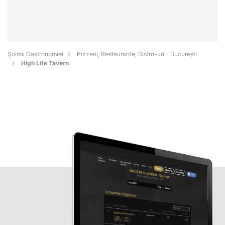
Șoimii Gastronomiei
Pizzerii, Restaurante, Bistro-uri - Bucureşti
High Life Tavern