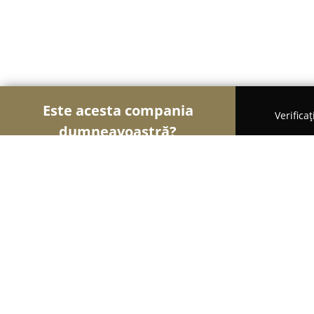
Este acesta compania
Verifica
dumneavoastră?
Șoimii Gastronomiei
Pizzerii, Restaurante, Bistro
Hanul Moara Veche