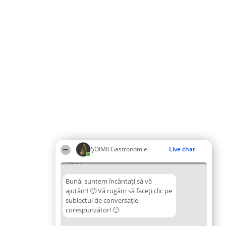
ȘOIMII Gastronomiei
Live chat
06:51
Bună, suntem încântați să vă
ajutăm! 🙂 Vă rugăm să faceți clic pe
subiectul de conversație
corespunzător! 🙂