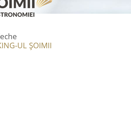
Veche
ING-UL ȘOIMII