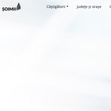
Câștigătorii
Județe și orașe