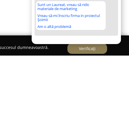
Sunt un Laureat, vreau să ridic
materiale de marketing
Vreau să-mi înscriu firma in proiectul
Șoimii
Am o altă problemă
e succesul dumneavoastră.
Verificați
hi Berca, la aproximativ 20 de kilometri de Buzău,
 un reper pitoresc ce combină elemente
tentică. Poziționarea sa la confluența drumurilor
și spre reputata zonă a Vulcanilor Noroioși