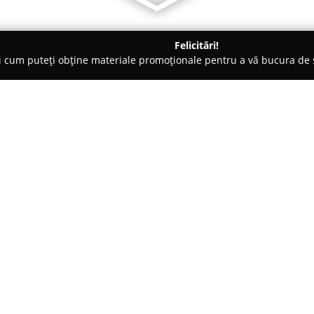
Felicitări!
ți cum puteți obține materiale promoționale pentru a vă bucura d
uri - Bistriţa
Pizzeria Vera Autentic Bistrita
Despre companie:
Pizzeria Vera Autentic
reprezin
centrul municipiului Bistrița, 
pizzerie este dedicată tradiție
autenticitate și pe calitatea gu
Arată mai multe >>
disting prin atenția deosebită a
mai proaspete și calitative sur
unor sortimente de pizza apreci
către excelență.