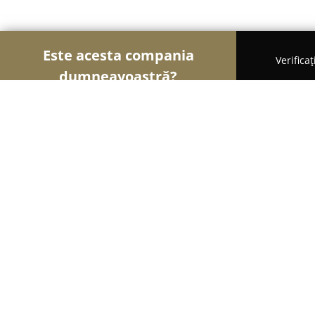
Este acesta compania
Verifica
dumneavoastră?
Șoimii Gastronomiei
Pizzerii, Restaurante, Bistro-
Pizzeria Vera Autentic Bistrita
8
(535)
Bistriţa, Bistritz