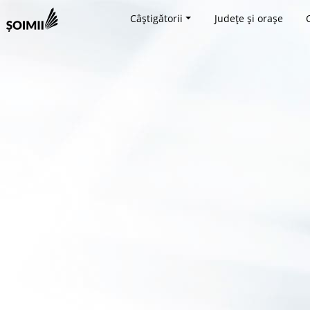
Câștigătorii
Județe și orașe