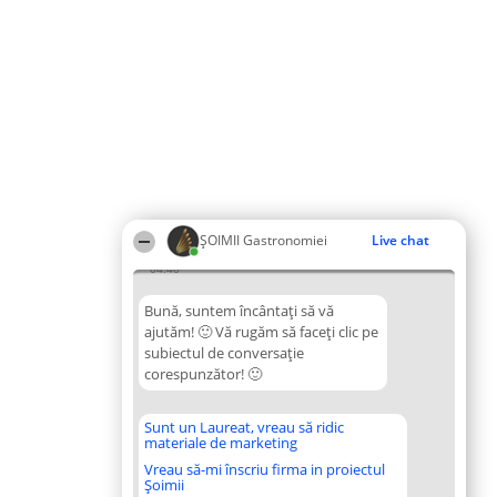
ȘOIMII Gastronomiei
Live chat
04:40
Bună, suntem încântați să vă
ajutăm! 🙂 Vă rugăm să faceți clic pe
subiectul de conversație
corespunzător! 🙂
Sunt un Laureat, vreau să ridic
materiale de marketing
Vreau să-mi înscriu firma in proiectul
Șoimii