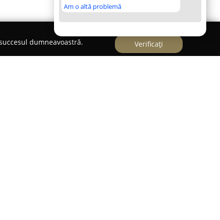
Am o altă problemă
e succesul dumneavoastră.
Verificați
tă un punct de referință gastronomic situat în
pe Aleea Trandafirilor, la numărul 21. Această
i bucătăriei italiene, punând accent pe
stului. Preparatele realizate în această locație se
cordată ingredientelor, selectate cu grijă din cele
se. Acest standard ridicat conduce la obținerea
ate pe piața locală, datorită orientării continue