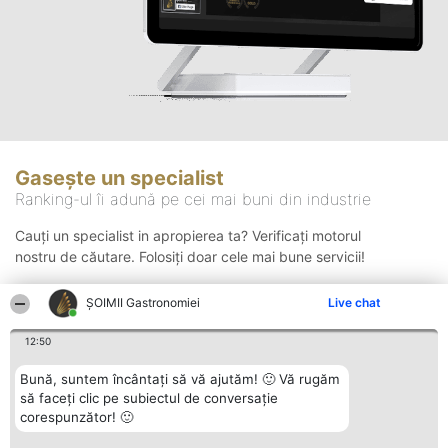
Gasește un specialist
Ranking-ul îi adună pe cei mai buni din industrie
Cauți un specialist in apropierea ta? Verificați motorul
nostru de căutare. Folosiți doar cele mai bune servicii!
ȘOIMII Gastronomiei
Live chat
Căutare
12:50
Bună, suntem încântați să vă ajutăm! 🙂 Vă rugăm
să faceți clic pe subiectul de conversație
corespunzător! 🙂