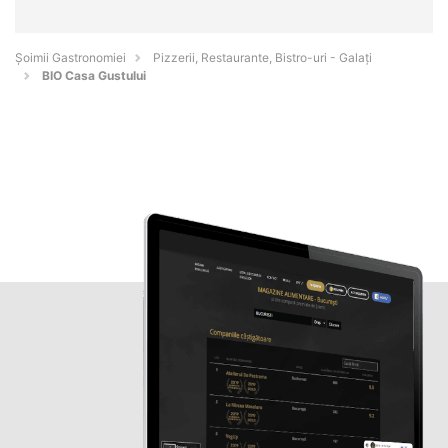
Șoimii Gastronomiei
Pizzerii, Restaurante, Bistro-uri - Galaţi
BIO Casa Gustului