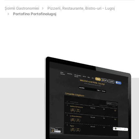
Șoimii Gastronomiei
Pizzerii, Restaurante, Bistro-uri - Lugoj
Portofino Portofinolugoj