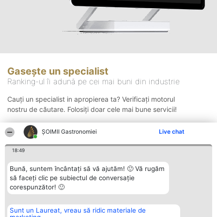
Gasește un specialist
Ranking-ul îi adună pe cei mai buni din industrie
Cauți un specialist in apropierea ta? Verificați motorul
nostru de căutare. Folosiți doar cele mai bune servicii!
ȘOIMII Gastronomiei
Live chat
Căutare
18:49
Bună, suntem încântați să vă ajutăm! 🙂 Vă rugăm
să faceți clic pe subiectul de conversație
corespunzător! 🙂
Sunt un Laureat, vreau să ridic materiale de
Organizator Ranking
Plebiscyt
Contact