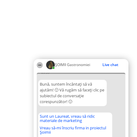
ȘOIMII Gastronomiei
Live chat
09:59
Bună, suntem încântați să vă
ajutăm! 🙂 Vă rugăm să faceți clic pe
subiectul de conversație
corespunzător! 🙂
Sunt un Laureat, vreau să ridic
materiale de marketing
Vreau să-mi înscriu firma in proiectul
Șoimii