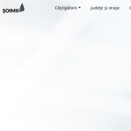
Câștigătorii
Județe și orașe