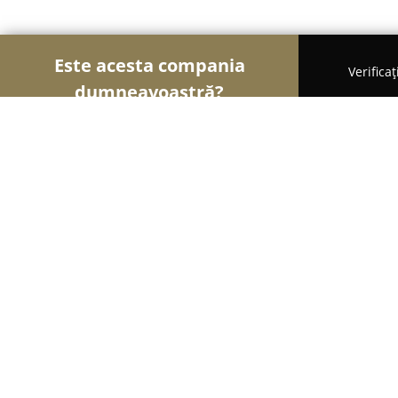
Este acesta compania
Verifica
dumneavoastră?
Șoimii Gastronomiei
Pizzerii, Restaurante, Bistro
PIZZERIA ROMA DELICIOASA
8.8
(67)
Hârlau, Strada Alexandru cel Bun 1