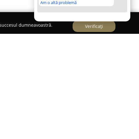
Am o altă problemă
e succesul dumneavoastră.
Verificați
t pe Strada Alexandru cel Bun 1, s-a evidențiat
ă, devenind un reper pentru iubitorii de
cal, accentul cade pe prepararea pizzei, fiecare
a răspunde exigențelor gustative ale clienților.
za, meniul include, de asemenea, hamburgeri și
 satisface preferințele diverse ale vizitatorilor.
marcă prin profesionalism și atenție la detalii,