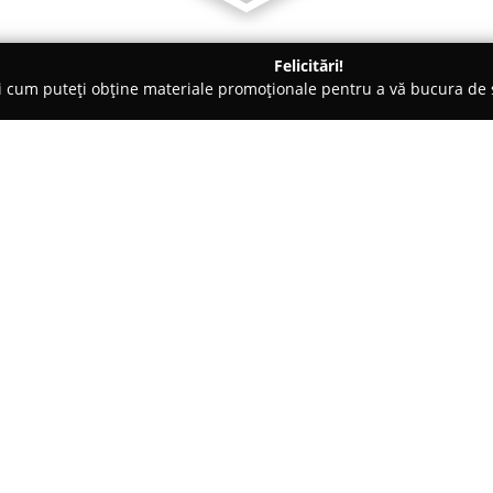
Felicitări!
ți cum puteți obține materiale promoționale pentru a vă bucura d
-uri - Hârlau
PIZZERIA ROMA DELICIOASA
Despre companie:
Un restaurant din Hârlău, situa
printr-o ofertă culinară variat
gastronomie locală. La acest lo
sortiment fiind realizat pentru 
Arată mai multe >>
Dincolo de sortimentele de piz
burgeri, pregătiți cu scopul de a
Personalul acestei unități se re