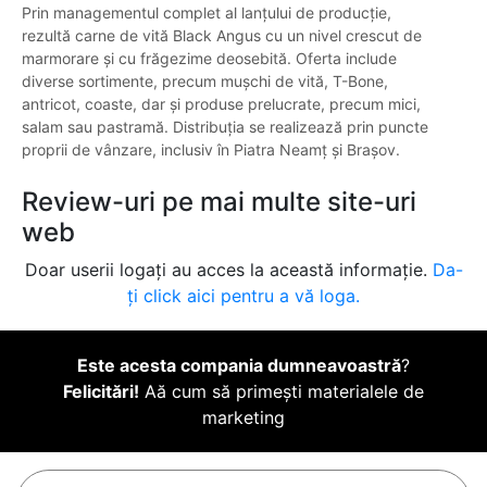
Prin managementul complet al lanțului de producție,
rezultă carne de vită Black Angus cu un nivel crescut de
marmorare și cu frăgezime deosebită. Oferta include
diverse sortimente, precum mușchi de vită, T-Bone,
antricot, coaste, dar și produse prelucrate, precum mici,
salam sau pastramă. Distribuția se realizează prin puncte
proprii de vânzare, inclusiv în Piatra Neamț și Brașov.
Review-uri pe mai multe site-uri
web
Doar userii logați au acces la această informație.
Da-
ți click aici pentru a vă loga.
Este acesta compania dumneavoastră
?
Felicitări!
Aă cum să primești materialele de
marketing