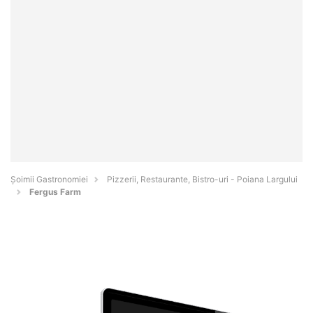
Șoimii Gastronomiei
Pizzerii, Restaurante, Bistro-uri - Poiana Largului
Fergus Farm