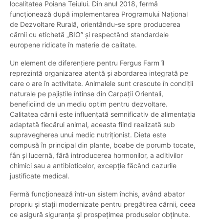
localitatea Poiana Teiului. Din anul 2018, fermă
funcționează după implementarea Programului Național
de Dezvoltare Rurală, orientându-se spre producerea
cărnii cu etichetă „BIO” și respectând standardele
europene ridicate în materie de calitate.
Un element de diferențiere pentru Fergus Farm îl
reprezintă organizarea atentă și abordarea integrată pe
care o are în activitate. Animalele sunt crescute în condiții
naturale pe pajiștile întinse din Carpații Orientali,
beneficiind de un mediu optim pentru dezvoltare.
Calitatea cărnii este influențată semnificativ de alimentația
adaptată fiecărui animal, aceasta fiind realizată sub
supravegherea unui medic nutriționist. Dieta este
compusă în principal din plante, boabe de porumb tocate,
fân și lucernă, fără introducerea hormonilor, a aditivilor
chimici sau a antibioticelor, excepție făcând cazurile
justificate medical.
Fermă funcționează într-un sistem închis, având abator
propriu și stații modernizate pentru pregătirea cărnii, ceea
ce asigură siguranța și prospețimea produselor obținute.