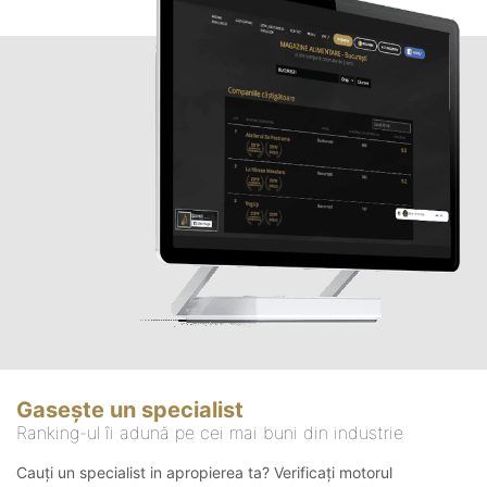
Gasește un specialist
Ranking-ul îi adună pe cei mai buni din industrie
Cauți un specialist in apropierea ta? Verificați motorul