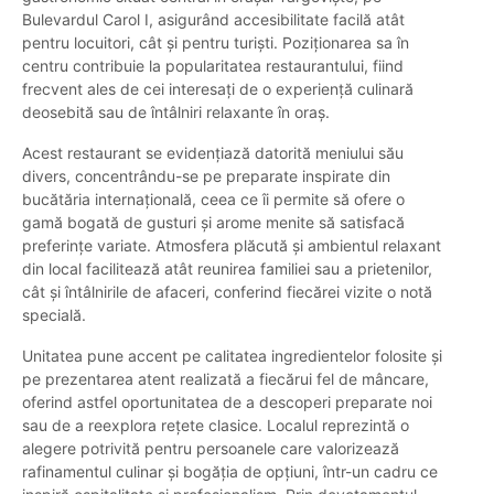
Bulevardul Carol I, asigurând accesibilitate facilă atât
pentru locuitori, cât și pentru turiști. Poziționarea sa în
centru contribuie la popularitatea restaurantului, fiind
frecvent ales de cei interesați de o experiență culinară
deosebită sau de întâlniri relaxante în oraș.
Acest restaurant se evidențiază datorită meniului său
divers, concentrându-se pe preparate inspirate din
bucătăria internațională, ceea ce îi permite să ofere o
gamă bogată de gusturi și arome menite să satisfacă
preferințe variate. Atmosfera plăcută și ambientul relaxant
din local facilitează atât reunirea familiei sau a prietenilor,
cât și întâlnirile de afaceri, conferind fiecărei vizite o notă
specială.
Unitatea pune accent pe calitatea ingredientelor folosite și
pe prezentarea atent realizată a fiecărui fel de mâncare,
oferind astfel oportunitatea de a descoperi preparate noi
sau de a reexplora rețete clasice. Localul reprezintă o
alegere potrivită pentru persoanele care valorizează
rafinamentul culinar și bogăția de opțiuni, într-un cadru ce