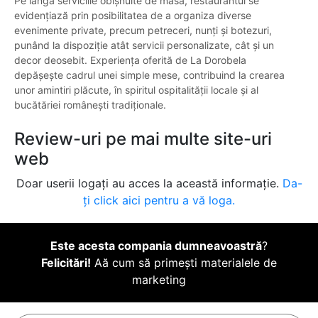
Pe lângă serviciile obișnuite de masă, restaurantul se
evidențiază prin posibilitatea de a organiza diverse
evenimente private, precum petreceri, nunți și botezuri,
punând la dispoziție atât servicii personalizate, cât și un
decor deosebit. Experiența oferită de La Dorobela
depășește cadrul unei simple mese, contribuind la crearea
unor amintiri plăcute, în spiritul ospitalității locale și al
bucătăriei românești tradiționale.
Review-uri pe mai multe site-uri
web
Doar userii logați au acces la această informație.
Da-
ți click aici pentru a vă loga.
Este acesta compania dumneavoastră
?
Felicitări!
Aă cum să primești materialele de
marketing