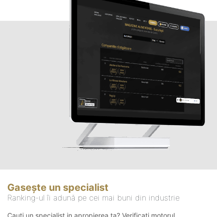
Gasește un specialist
Ranking-ul îi adună pe cei mai buni din industrie
Cauți un specialist in apropierea ta? Verificați motorul