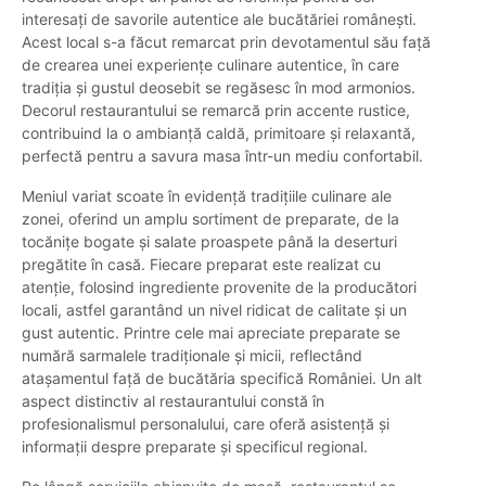
interesați de savorile autentice ale bucătăriei românești.
Acest local s-a făcut remarcat prin devotamentul său față
de crearea unei experiențe culinare autentice, în care
tradiția și gustul deosebit se regăsesc în mod armonios.
Decorul restaurantului se remarcă prin accente rustice,
contribuind la o ambianță caldă, primitoare și relaxantă,
perfectă pentru a savura masa într-un mediu confortabil.
Meniul variat scoate în evidență tradițiile culinare ale
zonei, oferind un amplu sortiment de preparate, de la
tocănițe bogate și salate proaspete până la deserturi
pregătite în casă. Fiecare preparat este realizat cu
atenție, folosind ingrediente provenite de la producători
locali, astfel garantând un nivel ridicat de calitate și un
gust autentic. Printre cele mai apreciate preparate se
numără sarmalele tradiționale și micii, reflectând
atașamentul față de bucătăria specifică României. Un alt
aspect distinctiv al restaurantului constă în
profesionalismul personalului, care oferă asistență și
informații despre preparate și specificul regional.