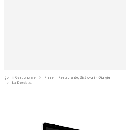
Șoimii Gastronomiei
Pizzerii, Restaurante, Bistro-uri - Giurgiu
La Dorobela