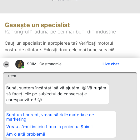
Gasește un specialist
Ranking-ul îi adună pe cei mai buni din industrie
Cauți un specialist in apropierea ta? Verificați motorul
nostru de căutare. Folosiți doar cele mai bune servicii!
ȘOIMII Gastronomiei
Live chat
Căutare
13:28
Bună, suntem încântați să vă ajutăm! 🙂 Vă rugăm
să faceți clic pe subiectul de conversație
corespunzător! 🙂
Sunt un Laureat, vreau să ridic materiale de
Organizator Ranking
Plebiscyt
Contact
marketing
BRIGHT SOLUTIONS BR SRL
Câștigătorii
Contact
Aleea Timisul De Sus 2 Bl. A30
Lista Tuturor
Vreau să-mi înscriu firma in proiectul Șoimii
Sc. A Et. 4 Ap. 13 Cod 061952
Laureaților
Am o altă problemă
București
Reguli
CUI 36737675
Statut