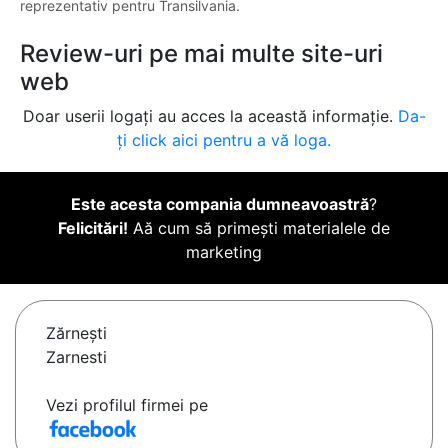
reprezentativ pentru Transilvania.
Review-uri pe mai multe site-uri
web
Doar userii logați au acces la această informație.
Da-
ți click aici pentru a vă loga.
Este acesta compania dumneavoastră
?
Felicitări!
Aă cum să primești materialele de
marketing
Zărneşti
Zarnesti
Vezi profilul firmei pe