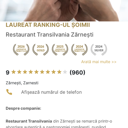
LAUREAT RANKING-UL ȘOIMII
Restaurant Transilvania Zărnești
Arată mai multe >>
9
(960)
Zărneşti, Zarnesti
Afișează numărul de telefon
Despre companie:
Restaurant Transilvania
din Zărnești se remarcă printr-o
abordare autentică a gastronomiei românești, punând