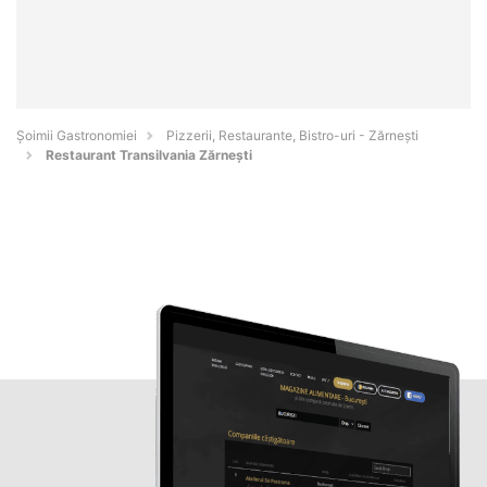
Șoimii Gastronomiei
Pizzerii, Restaurante, Bistro-uri - Zărneşti
Restaurant Transilvania Zărnești