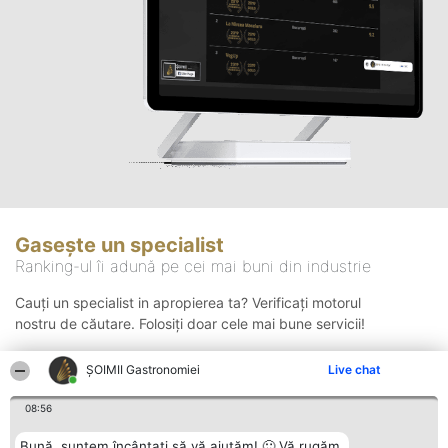
Gasește un specialist
Ranking-ul îi adună pe cei mai buni din industrie
Cauți un specialist in apropierea ta? Verificați motorul
nostru de căutare. Folosiți doar cele mai bune servicii!
ȘOIMII Gastronomiei
Live chat
Căutare
08:56
Bună, suntem încântați să vă ajutăm! 🙂 Vă rugăm