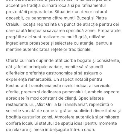
accent pe tradiția culinară locală și pe rafinamentul
prezentării preparatelor. Situat într-un decor natural
deosebit, cu panorame către munții Bucegi și Piatra
Craiului, locația reprezintă un punct de atracție pentru cei
care caută liniștea și savoarea specifică zonei. Preparatele
pregătite aici sunt realizate cu multă grijă, utilizând
ingrediente proaspete și selectate cu atenție, pentru a
menține autenticitatea rețetelor tradiționale.
Oferta culinară cuprinde atât ciorbe bogate și consistente,
cât și feluri principale variate, menite să răspundă
diferitelor preferințe gastronomice și să asigure o
experiență remarcabilă. Un aspect notabil pentru
Restaurant Transilvania este nivelul ridicat al serviciilor
oferite, precum și dedicarea personalului, ambele aspecte
apreciate în mod constant de clienți. Specialitatea
restaurantului, „Mixt Grill a la Transilvania”, reprezintă o
selecție variată de carne la grătar, subliniind diversitatea și
bogăția gusturilor zonei. Atmosfera autentică și primitoare
conferă localului statutul de spațiu ideal pentru momente
de relaxare și mese îmbelșugate într-un cadru