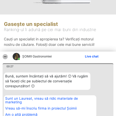
Gasește un specialist
Ranking-ul îi adună pe cei mai buni din industrie
Cauți un specialist in apropierea ta? Verificați motorul
nostru de căutare. Folosiți doar cele mai bune servicii!
ȘOIMII Gastronomiei
Live chat
Căutare
00:27
Bună, suntem încântați să vă ajutăm! 🙂 Vă rugăm
să faceți clic pe subiectul de conversație
corespunzător! 🙂
Sunt un Laureat, vreau să ridic materiale de
Organizator Ranking
Plebiscyt
Contact
marketing
BRIGHT SOLUTIONS BR SRL
Câștigătorii
Contact
Aleea Timisul De Sus 2 Bl. A30
Lista Tuturor
Vreau să-mi înscriu firma in proiectul Șoimii
Sc. A Et. 4 Ap. 13 Cod 061952
Laureaților
Am o altă problemă
București
Reguli