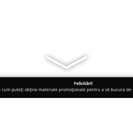
Felicitări!
ți cum puteți obține materiale promoționale pentru a vă bucura d
o-uri - Bucureşti
Zaitoone