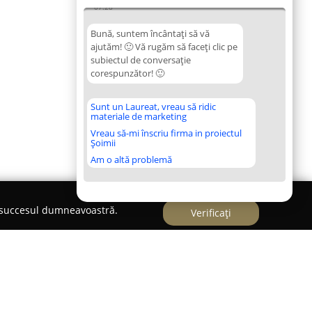
07:28
Bună, suntem încântați să vă
ajutăm! 🙂 Vă rugăm să faceți clic pe
subiectul de conversație
corespunzător! 🙂
Sunt un Laureat, vreau să ridic
materiale de marketing
Vreau să-mi înscriu firma in proiectul
Șoimii
Am o altă problemă
e succesul dumneavoastră.
Verificați