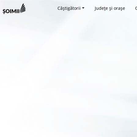
Câștigătorii
Județe și orașe