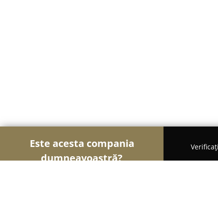
Este acesta compania
Verifica
dumneavoastră?
Șoimii Gastronomiei
Pizzerii, Restaurante, Bistr