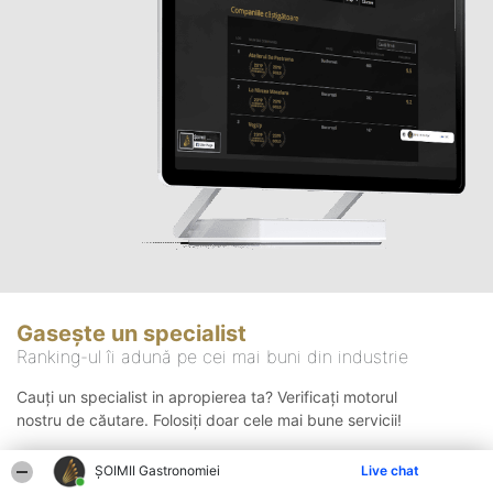
Gasește un specialist
Ranking-ul îi adună pe cei mai buni din industrie
Cauți un specialist in apropierea ta? Verificați motorul
nostru de căutare. Folosiți doar cele mai bune servicii!
ȘOIMII Gastronomiei
Live chat
Căutare