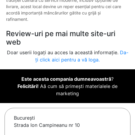
tradiției culinară cu servicii moderne, inclusiv opțiunile de
livrare, acest local devine un reper esențial pentru cei care
acordă importanță mâncărurilor gătite cu grijă și
rafinament.
Review-uri pe mai multe site-uri
web
Doar userii logați au acces la această informație.
Da-
ți click aici pentru a vă loga.
Este acesta compania dumneavoastră
?
Felicitări!
Aă cum să primești materialele de
marketing
Bucureşti
Strada Ion Campineanu nr 10