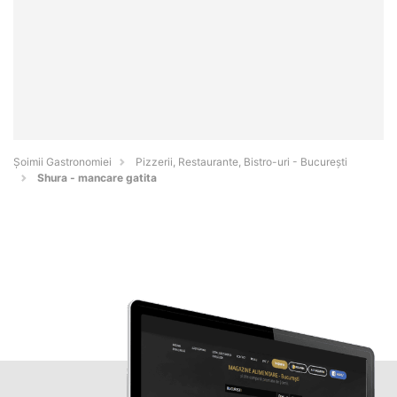
Șoimii Gastronomiei
Pizzerii, Restaurante, Bistro-uri - Bucureşti
Shura - mancare gatita