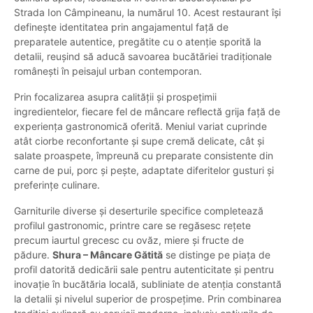
Strada Ion Câmpineanu, la numărul 10. Acest restaurant își
definește identitatea prin angajamentul față de
preparatele autentice, pregătite cu o atenție sporită la
detalii, reușind să aducă savoarea bucătăriei tradiționale
românești în peisajul urban contemporan.
Prin focalizarea asupra calității și prospețimii
ingredientelor, fiecare fel de mâncare reflectă grija față de
experiența gastronomică oferită. Meniul variat cuprinde
atât ciorbe reconfortante și supe cremă delicate, cât și
salate proaspete, împreună cu preparate consistente din
carne de pui, porc și pește, adaptate diferitelor gusturi și
preferințe culinare.
Garniturile diverse și deserturile specifice completează
profilul gastronomic, printre care se regăsesc rețete
precum iaurtul grecesc cu ovăz, miere și fructe de
pădure.
Shura – Mâncare Gătită
se distinge pe piața de
profil datorită dedicării sale pentru autenticitate și pentru
inovație în bucătăria locală, subliniate de atenția constantă
la detalii și nivelul superior de prospețime. Prin combinarea