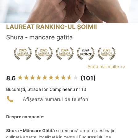
LAUREAT RANKING-UL ȘOIMII
Shura - mancare gatita
Arată mai multe >>
8.6
(101)
Bucureşti, Strada Ion Campineanu nr 10
Afișează numărul de telefon
Despre companie:
Shura – Mâncare Gătită
se remarcă drept o destinație
culinară aparte, localizată în centrul Bucureștiului pe