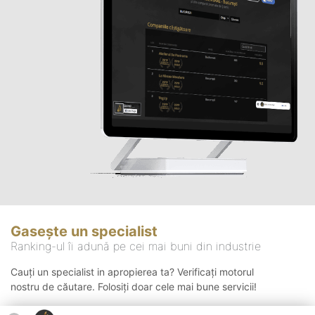
Gasește un specialist
Ranking-ul îi adună pe cei mai buni din industrie
Cauți un specialist in apropierea ta? Verificați motorul
nostru de căutare. Folosiți doar cele mai bune servicii!