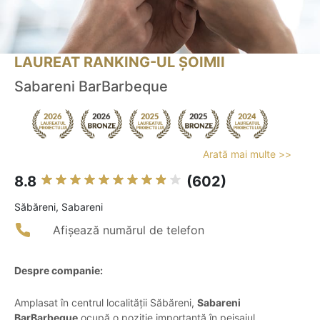
LAUREAT RANKING-UL ȘOIMII
Sabareni BarBarbeque
Arată mai multe >>
8.8
(602)
Săbăreni, Sabareni
Afișează numărul de telefon
Despre companie:
Amplasat în centrul localității Săbăreni,
Sabareni
BarBarbeque
ocupă o poziție importantă în peisajul