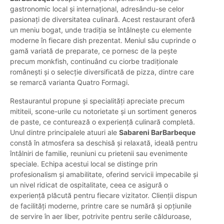
gastronomic local și internațional, adresându-se celor
pasionați de diversitatea culinară. Acest restaurant oferă
un meniu bogat, unde tradiția se întâlnește cu elemente
moderne în fiecare dish prezentat. Meniul său cuprinde o
gamă variată de preparate, ce pornesc de la pește
precum monkfish, continuând cu ciorbe tradiționale
românești și o selecție diversificată de pizza, dintre care
se remarcă varianta Quatro Formagi.
Restaurantul propune și specialități apreciate precum
mititeii, scone-urile cu notorietate și un sortiment generos
de paste, ce conturează o experiență culinară completă.
Unul dintre principalele atuuri ale
Sabareni BarBarbeque
constă în atmosfera sa deschisă și relaxată, ideală pentru
întâlniri de familie, reuniuni cu prietenii sau evenimente
speciale. Echipa acestui local se distinge prin
profesionalism și amabilitate, oferind servicii impecabile și
un nivel ridicat de ospitalitate, ceea ce asigură o
experiență plăcută pentru fiecare vizitator. Clienții dispun
de facilități moderne, printre care se numără și opțiunile
de servire în aer liber, potrivite pentru serile călduroase,