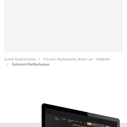
Șoimii Gastronomiei
Pizzerii, Restaurante, Bistro-uri - Săbăreni
Sabareni BarBarbeque