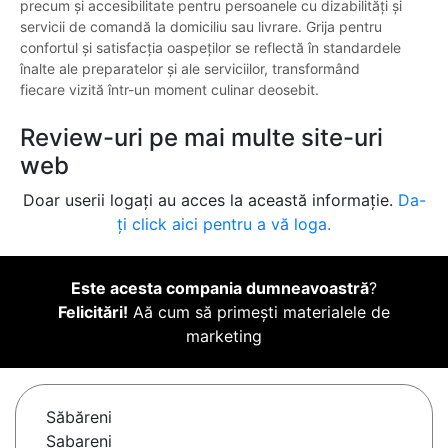
precum și accesibilitate pentru persoanele cu dizabilități și
servicii de comandă la domiciliu sau livrare. Grija pentru
confortul și satisfacția oaspeților se reflectă în standardele
înalte ale preparatelor și ale serviciilor, transformând
fiecare vizită într-un moment culinar deosebit.
Review-uri pe mai multe site-uri
web
Doar userii logați au acces la această informație.
Da-
ți click aici pentru a vă loga.
Este acesta compania dumneavoastră
?
Felicitări!
Aă cum să primești materialele de
marketing
Săbăreni
Sabareni