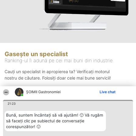
Gasește un specialist
Ranking-ul îi adună pe cei mai buni din industrie
Cauți un specialist in apropierea ta? Verificați motorul
nostru de căutare. Folosiți doar cele mai bune servicii!
ȘOIMII Gastronomiei
Live chat
Căutare
21:23
Bună, suntem încântați să vă ajutăm! 🙂 Vă rugăm
să faceți clic pe subiectul de conversație
corespunzător! 🙂