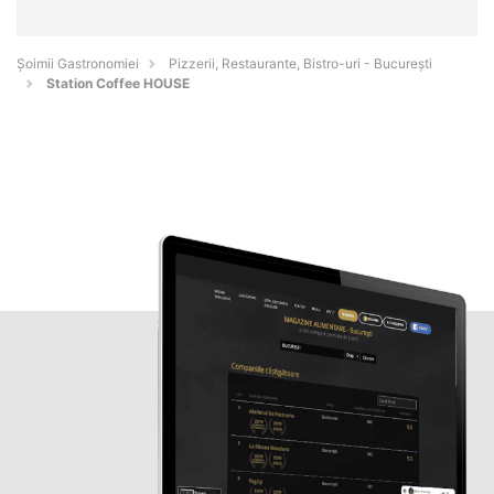
Șoimii Gastronomiei
Pizzerii, Restaurante, Bistro-uri - Bucureşti
Station Coffee HOUSE