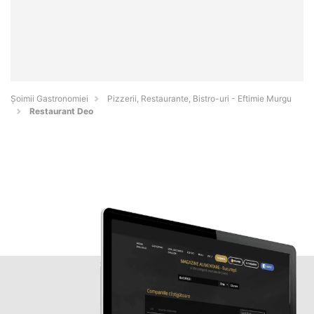
Șoimii Gastronomiei
Pizzerii, Restaurante, Bistro-uri - Eftimie Murgu
Restaurant Deo