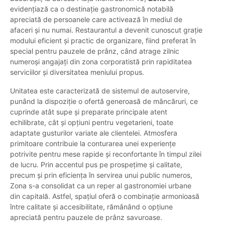
evidențiază ca o destinație gastronomică notabilă
apreciată de persoanele care activează în mediul de
afaceri și nu numai. Restaurantul a devenit cunoscut grație
modului eficient și practic de organizare, fiind preferat în
special pentru pauzele de prânz, când atrage zilnic
numeroși angajați din zona corporatistă prin rapiditatea
serviciilor și diversitatea meniului propus.
Unitatea este caracterizată de sistemul de autoservire,
punând la dispoziție o ofertă generoasă de mâncăruri, ce
cuprinde atât supe și preparate principale atent
echilibrate, cât și opțiuni pentru vegetarieni, toate
adaptate gusturilor variate ale clientelei. Atmosfera
primitoare contribuie la conturarea unei experiențe
potrivite pentru mese rapide și reconfortante în timpul zilei
de lucru. Prin accentul pus pe prospețime și calitate,
precum și prin eficiența în servirea unui public numeros,
Zona s-a consolidat ca un reper al gastronomiei urbane
din capitală. Astfel, spațiul oferă o combinație armonioasă
între calitate și accesibilitate, rămânând o opțiune
apreciată pentru pauzele de prânz savuroase.