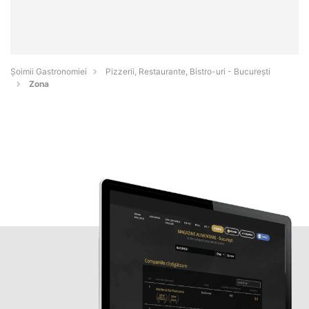
Șoimii Gastronomiei
Pizzerii, Restaurante, Bistro-uri - Bucureşti
Zona