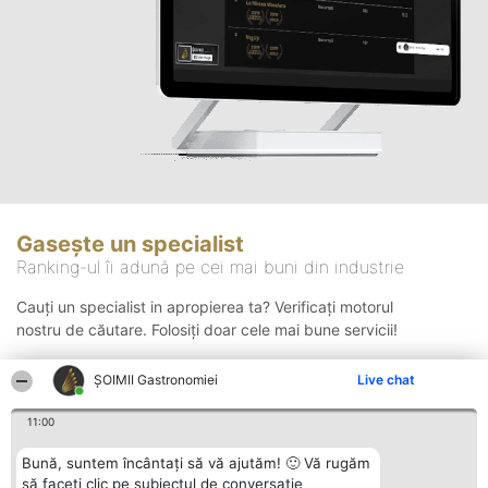
Gasește un specialist
Ranking-ul îi adună pe cei mai buni din industrie
Cauți un specialist in apropierea ta? Verificați motorul
nostru de căutare. Folosiți doar cele mai bune servicii!
ȘOIMII Gastronomiei
Live chat
Căutare
11:00
Bună, suntem încântați să vă ajutăm! 🙂 Vă rugăm
să faceți clic pe subiectul de conversație