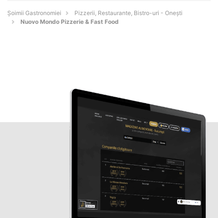
Șoimii Gastronomiei
Pizzerii, Restaurante, Bistro-uri - Oneşti
Nuovo Mondo Pizzerie & Fast Food