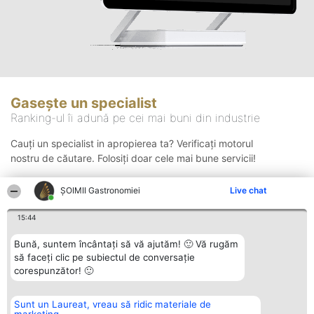
Gasește un specialist
Ranking-ul îi adună pe cei mai buni din industrie
Cauți un specialist in apropierea ta? Verificați motorul
nostru de căutare. Folosiți doar cele mai bune servicii!
ȘOIMII Gastronomiei
Live chat
Căutare
15:44
Bună, suntem încântați să vă ajutăm! 🙂 Vă rugăm
să faceți clic pe subiectul de conversație
corespunzător! 🙂
Sunt un Laureat, vreau să ridic materiale de
Organizator Ranking
Plebiscyt
Contact