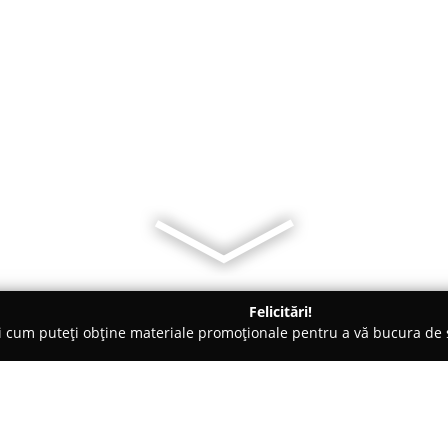
Felicitări!
ți cum puteți obține materiale promoționale pentru a vă bucura d
o-uri - Botoşani
Pizza Luca