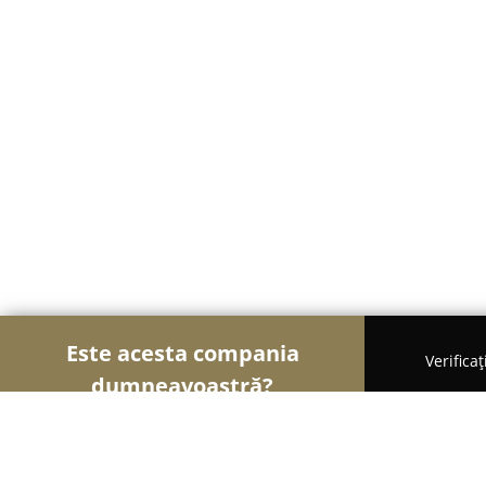
Este acesta compania
Verifica
dumneavoastră?
Șoimii Gastronomiei
Pizzerii, Restaurante, Bistr