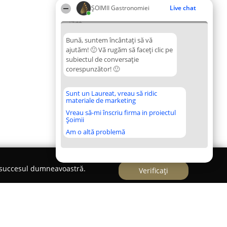
ȘOIMII Gastronomiei
Live chat
14:22
Bună, suntem încântați să vă
ajutăm! 🙂 Vă rugăm să faceți clic pe
subiectul de conversație
corespunzător! 🙂
Sunt un Laureat, vreau să ridic
materiale de marketing
Vreau să-mi înscriu firma in proiectul
Șoimii
Am o altă problemă
e succesul dumneavoastră.
Verificați