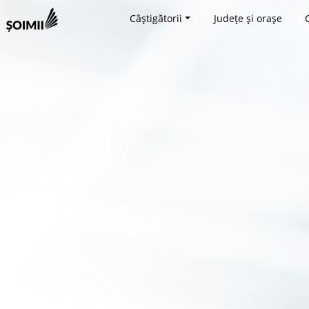
Câștigătorii
Județe și orașe