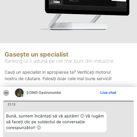
Gasește un specialist
Ranking-ul îi adună pe cei mai buni din industrie
Cauți un specialist in apropierea ta? Verificați motorul
nostru de căutare. Folosiți doar cele mai bune servicii!
ȘOIMII Gastronomiei
Live chat
Căutare
21:13
Bună, suntem încântați să vă ajutăm! 🙂 Vă rugăm
să faceți clic pe subiectul de conversație
corespunzător! 🙂