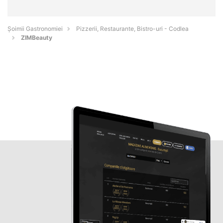
Șoimii Gastronomiei
Pizzerii, Restaurante, Bistro-uri - Codlea
ZIMBeauty