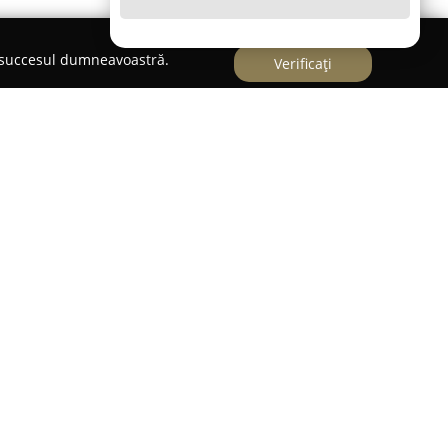
e succesul dumneavoastră.
Verificați
iu,
Pizza Bella
s-a impus ca o referință în
ocația se remarcă datorită diversității meniului,
u grijă, cât și o selecție de alte feluri de
 pește, mititei și gustări tradiționale, ce conferă
ubitorilor de mâncare.
tenției la detalii, iar angajații dedicați
rviciu eficient și rapid. Mediul primitor și
inară, fiind apreciat de către clienți pentru