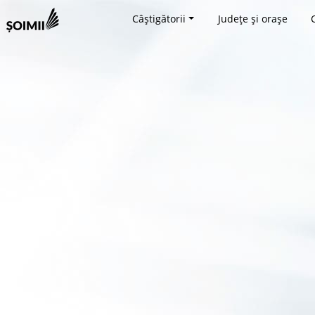
Câștigătorii
Județe și orașe