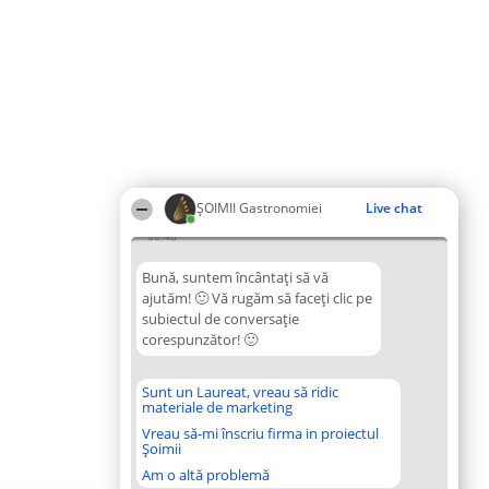
ȘOIMII Gastronomiei
Live chat
06:48
Bună, suntem încântați să vă
ajutăm! 🙂 Vă rugăm să faceți clic pe
subiectul de conversație
corespunzător! 🙂
Sunt un Laureat, vreau să ridic
materiale de marketing
Vreau să-mi înscriu firma in proiectul
Șoimii
Am o altă problemă