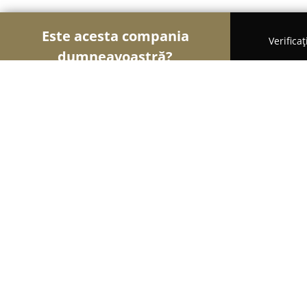
Este acesta compania
Verifica
dumneavoastră?
Șoimii Gastronomiei
Pizzerii, Restaurante, Bistro
Pizza Bella
9.2
(203)
Fălciu, FALCIU
Afișează numărul de telefon