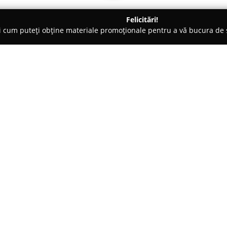
Felicitări!
ți cum puteți obține materiale promoționale pentru a vă bucura d
-uri - Vaslui
Pizza Bella
Despre companie:
Aflată în centrul localității Fălc
domeniul gastronomiei locale. L
care oferă atât pizza preparată c
mâncare, precum specialități din
Arată mai multe >>
o experiență culinară variată i
Fiecare preparat poartă semnul a
contribuie la menținerea unui se
plăcut întregește experiența cul