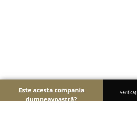
Este acesta compania
Verifica
dumneavoastră?
Șoimii Gastronomiei
Pizzerii, Restaurante, Bistr