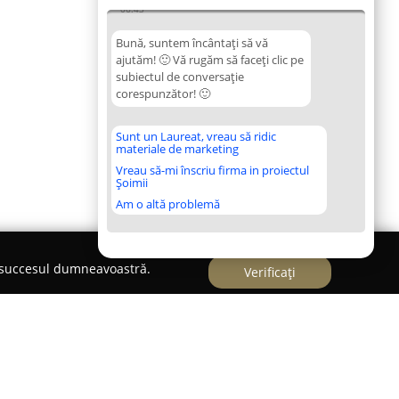
06:43
Bună, suntem încântați să vă
ajutăm! 🙂 Vă rugăm să faceți clic pe
subiectul de conversație
corespunzător! 🙂
Sunt un Laureat, vreau să ridic
materiale de marketing
Vreau să-mi înscriu firma in proiectul
Șoimii
Am o altă problemă
e succesul dumneavoastră.
Verificați