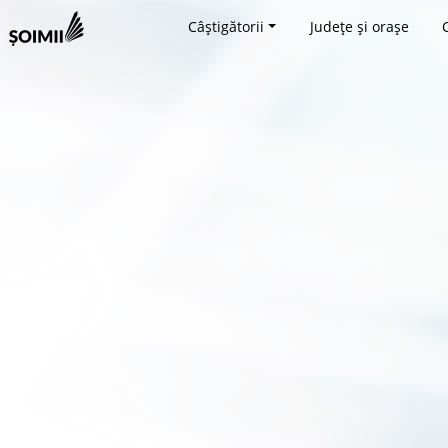
Câștigătorii
Județe și orașe