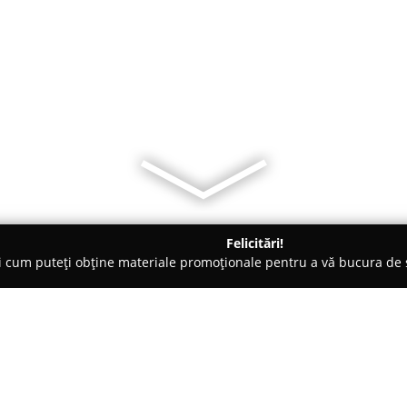
Felicitări!
ți cum puteți obține materiale promoționale pentru a vă bucura d
o-uri - Bucureşti
Mesopotamia