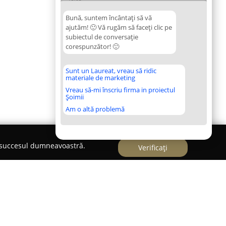
Bună, suntem încântați să vă
ajutăm! 🙂 Vă rugăm să faceți clic pe
subiectul de conversație
corespunzător! 🙂
Sunt un Laureat, vreau să ridic
materiale de marketing
Vreau să-mi înscriu firma in proiectul
Șoimii
Am o altă problemă
e succesul dumneavoastră.
Verificați