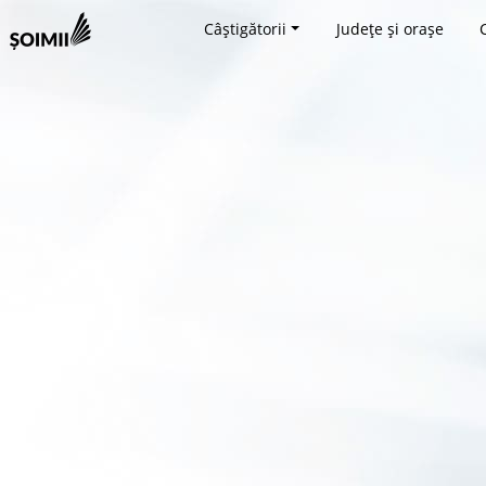
Câștigătorii
Județe și orașe