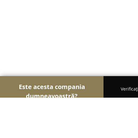
Este acesta compania
Verifica
dumneavoastră?
Șoimii Gastronomiei
Pizzerii, Restaurante, Bistr
Mesopotamia