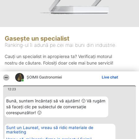
Gasește un specialist
Ranking-ul îi adună pe cei mai buni din industrie
Cauți un specialist in apropierea ta? Verificați motorul
nostru de căutare. Folosiți doar cele mai bune servicii!
ȘOIMII Gastronomiei
Live chat
Căutare
12:23
Bună, suntem încântați să vă ajutăm! 🙂 Vă rugăm
să faceți clic pe subiectul de conversație
corespunzător! 🙂
Sunt un Laureat, vreau să ridic materiale de
Organizator Ranking
Plebiscyt
Contact
marketing
BRIGHT SOLUTIONS BR SRL
Câștigătorii
Contact
Aleea Timisul De Sus 2 Bl. A30
Lista Tuturor