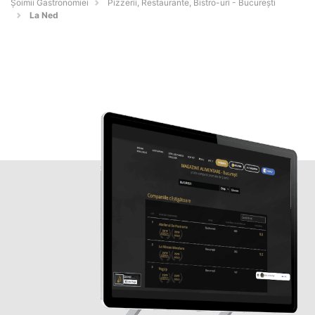
Șoimii Gastronomiei
Pizzerii, Restaurante, Bistro-uri - Bucureşti
La Ned