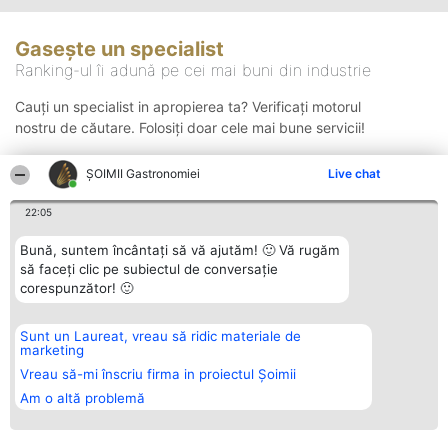
Gasește un specialist
Ranking-ul îi adună pe cei mai buni din industrie
Cauți un specialist in apropierea ta? Verificați motorul
nostru de căutare. Folosiți doar cele mai bune servicii!
ȘOIMII Gastronomiei
Live chat
Căutare
22:05
Bună, suntem încântați să vă ajutăm! 🙂 Vă rugăm
să faceți clic pe subiectul de conversație
corespunzător! 🙂
Sunt un Laureat, vreau să ridic materiale de
Organizator Ranking
Plebiscyt
Contact
marketing
BRIGHT SOLUTIONS BR SRL
Câștigătorii
Contact
Aleea Timisul De Sus 2 Bl. A30
Lista Tuturor
Vreau să-mi înscriu firma in proiectul Șoimii
Sc. A Et. 4 Ap. 13 Cod 061952
Laureaților
Am o altă problemă
București
Reguli
CUI 36737675
Statut
tel: +40 770 990 492
Politica de
confidențialitate