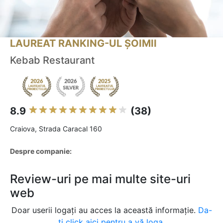
LAUREAT RANKING-UL ȘOIMII
Kebab Restaurant
8.9
(38)
Craiova, Strada Caracal 160
Despre companie:
Review-uri pe mai multe site-uri
web
Doar userii logați au acces la această informație.
Da-
ți click aici pentru a vă loga.