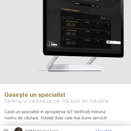
Gasește un specialist
Ranking-ul îi adună pe cei mai buni din industrie
Cauți un specialist in apropierea ta? Verificați motorul
nostru de căutare. Folosiți doar cele mai bune servicii!