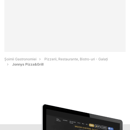
Șoimii Gastronomiei
Pizzerii, Restaurante, Bistro-uri - Galaţi
Jonnys Pizza&Grill