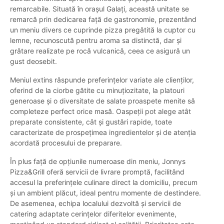
remarcabile. Situată în orașul Galați, această unitate se
remarcă prin dedicarea față de gastronomie, prezentând
un meniu divers ce cuprinde pizza pregătită la cuptor cu
lemne, recunoscută pentru aroma sa distinctă, dar și
grătare realizate pe rocă vulcanică, ceea ce asigură un
gust deosebit.
Meniul extins răspunde preferințelor variate ale clienților,
oferind de la ciorbe gătite cu minuțiozitate, la platouri
generoase și o diversitate de salate proaspete menite să
completeze perfect orice masă. Oaspeții pot alege atât
preparate consistente, cât și gustări rapide, toate
caracterizate de prospețimea ingredientelor și de atenția
acordată procesului de preparare.
În plus față de opțiunile numeroase din meniu, Jonnys
Pizza&Grill oferă servicii de livrare promptă, facilitând
accesul la preferințele culinare direct la domiciliu, precum
și un ambient plăcut, ideal pentru momente de destindere.
De asemenea, echipa localului dezvoltă și servicii de
catering adaptate cerințelor diferitelor evenimente,