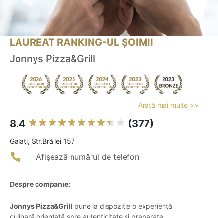
LAUREAT RANKING-UL ȘOIMII
Jonnys Pizza&Grill
Arată mai multe >>
8.4
(377)
Galaţi, Str.Brăilei 157
Afișează numărul de telefon
Despre companie:
Jonnys Pizza&Grill
pune la dispoziție o experiență
culinară orientată spre autenticitate și preparate