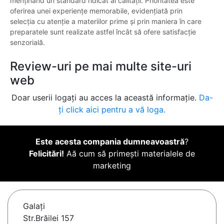
menținând un standard ridicat al calității. Prioritatea este
oferirea unei experiențe memorabile, evidențiată prin
selecția cu atenție a materiilor prime și prin maniera în care
preparatele sunt realizate astfel încât să ofere satisfacție
senzorială.
Review-uri pe mai multe site-uri
web
Doar userii logați au acces la această informație.
Da-
ți click aici pentru a vă loga.
Este acesta compania dumneavoastră
?
Felicitări!
Aă cum să primești materialele de
marketing
Galaţi
Str.Brăilei 157