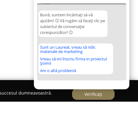
10:24
Bună, suntem încântați să vă
ajutăm! 🙂 Vă rugăm să faceți clic pe
subiectul de conversație
corespunzător! 🙂
Sunt un Laureat, vreau să ridic
materiale de marketing
Vreau să-mi înscriu firma in proiectul
Șoimii
Am o altă problemă
e succesul dumneavoastră.
Verificați