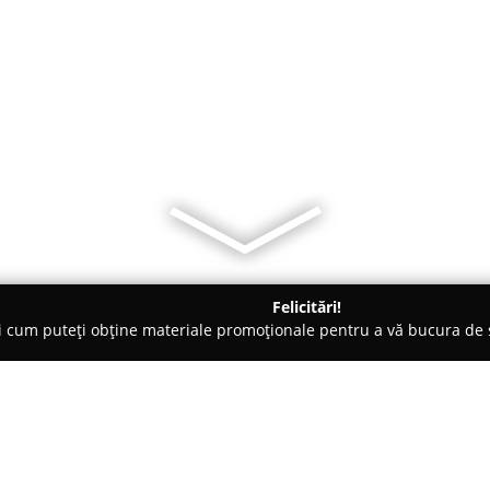
Felicitări!
ți cum puteți obține materiale promoționale pentru a vă bucura d
-uri - Galaţi
Restaurant Intim