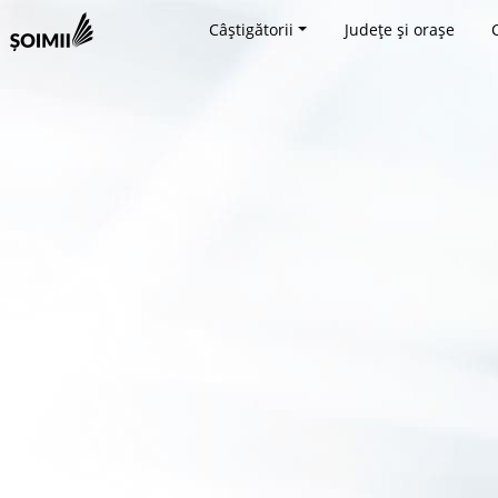
Câștigătorii
Județe și orașe