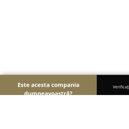
Este acesta compania
Verifica
dumneavoastră?
Șoimii Gastronomiei
Pizzerii, Restaurante, Bistro