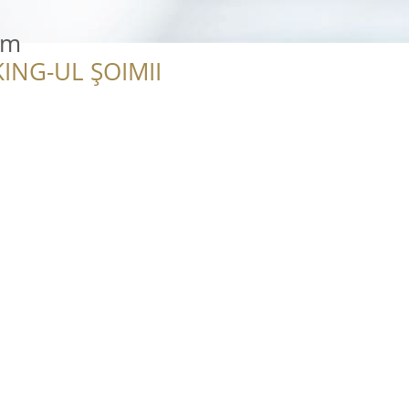
im
ING-UL ȘOIMII