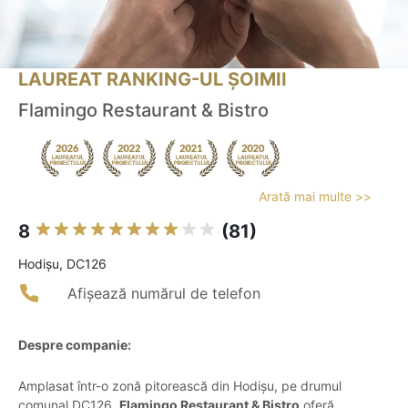
LAUREAT RANKING-UL ȘOIMII
Flamingo Restaurant & Bistro
Arată mai multe >>
8
(81)
Hodişu, DC126
Afișează numărul de telefon
Despre companie:
Amplasat într-o zonă pitorească din Hodişu, pe drumul
comunal DC126,
Flamingo Restaurant & Bistro
oferă