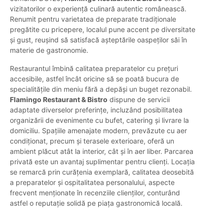
vizitatorilor o experiență culinară autentic românească.
Renumit pentru varietatea de preparate tradiționale
pregătite cu pricepere, localul pune accent pe diversitate
și gust, reușind să satisfacă așteptările oaspeților săi în
materie de gastronomie.
Restaurantul îmbină calitatea preparatelor cu prețuri
accesibile, astfel încât oricine să se poată bucura de
specialitățile din meniu fără a depăși un buget rezonabil.
Flamingo Restaurant & Bistro
dispune de servicii
adaptate diverselor preferințe, incluzând posibilitatea
organizării de evenimente cu bufet, catering și livrare la
domiciliu. Spațiile amenajate modern, prevăzute cu aer
condiționat, precum și terasele exterioare, oferă un
ambient plăcut atât la interior, cât și în aer liber. Parcarea
privată este un avantaj suplimentar pentru clienți. Locația
se remarcă prin curățenia exemplară, calitatea deosebită
a preparatelor și ospitalitatea personalului, aspecte
frecvent menționate în recenziile clienților, conturând
astfel o reputație solidă pe piața gastronomică locală.