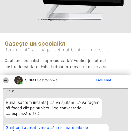
Gasește un specialist
Ranking-ul îi adună pe cei mai buni din industrie
Cauți un specialist in apropierea ta? Verificați motorul
nostru de căutare. Folosiți doar cele mai bune servicii!
ȘOIMII Gastronomiei
Live chat
Căutare
12:31
Bună, suntem încântați să vă ajutăm! 🙂 Vă rugăm
să faceți clic pe subiectul de conversație
corespunzător! 🙂
Sunt un Laureat, vreau să ridic materiale de
Organizator Ranking
Plebiscyt
Contact