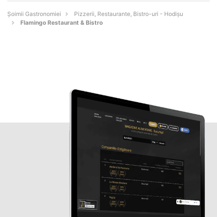
Șoimii Gastronomiei
Pizzerii, Restaurante, Bistro-uri - Hodişu
Flamingo Restaurant & Bistro