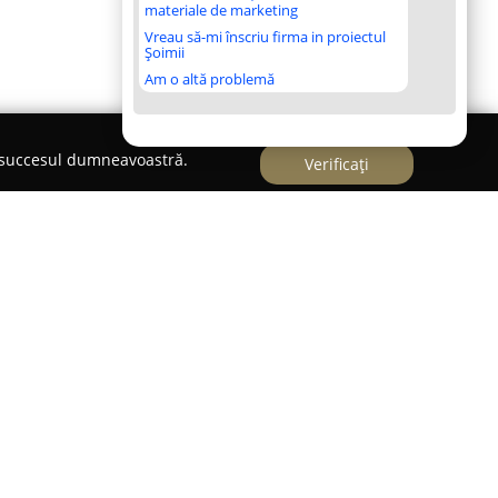
materiale de marketing
Vreau să-mi înscriu firma in proiectul
Șoimii
Am o altă problemă
e succesul dumneavoastră.
Verificați
lui, în cadrul emblematicului Palat Bragadiru,
 locație reprezentativă pe scena gastronomică din
tembrie a anului 2011, acest bar destinat
n abordarea inovatoare și standardele ridicate în
le oferite de Flair Angel sunt caracterizate de