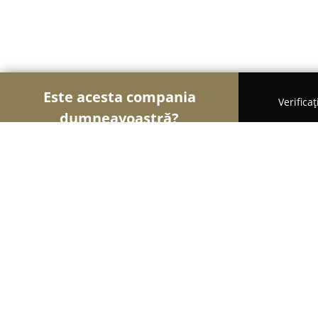
Este acesta compania
Verifica
dumneavoastră?
Șoimii Gastronomiei
Pizzerii, Restaurante, Bistr
Flair Angel