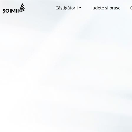
Câștigătorii
Județe și orașe