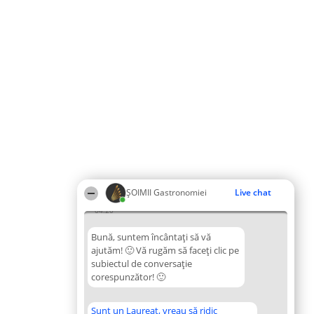
ȘOIMII Gastronomiei
Live chat
04:20
Bună, suntem încântați să vă
ajutăm! 🙂 Vă rugăm să faceți clic pe
subiectul de conversație
corespunzător! 🙂
Sunt un Laureat, vreau să ridic