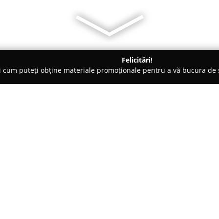
Felicitări!
ți cum puteți obține materiale promoționale pentru a vă bucura d
o-uri - Bucureşti
Flair Angel
Despre companie:
Amplasat în centrul Bucureștiu
Flair Angel
se distinge drept o
România. Inaugurat în luna sep
cocktailurilor s-a remarcat pri
Arată mai multe >>
domeniul mixologiei. Experiențe