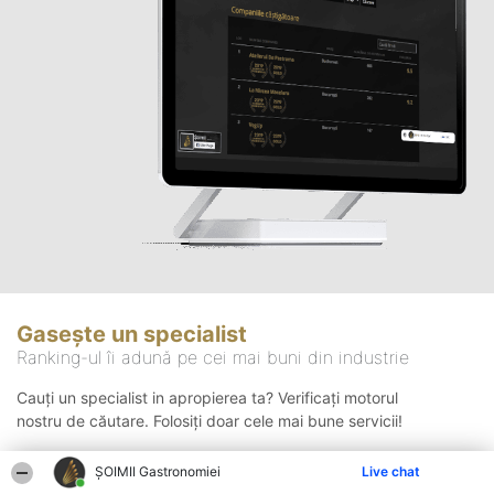
Gasește un specialist
Ranking-ul îi adună pe cei mai buni din industrie
Cauți un specialist in apropierea ta? Verificați motorul
nostru de căutare. Folosiți doar cele mai bune servicii!
ȘOIMII Gastronomiei
Live chat
Căutare