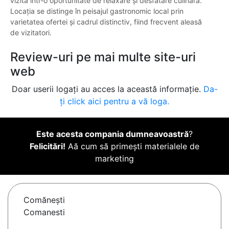
vizită într-o oportunitate de relaxare și desfătare culinară.
Locația se distinge în peisajul gastronomic local prin
varietatea ofertei și cadrul distinctiv, fiind frecvent aleasă
de vizitatori.
Review-uri pe mai multe site-uri
web
Doar userii logați au acces la această informație.
Da-
ți click aici pentru a vă loga.
Este acesta compania dumneavoastră
?
Felicitări!
Aă cum să primești materialele de
marketing
Comăneşti
Comanesti