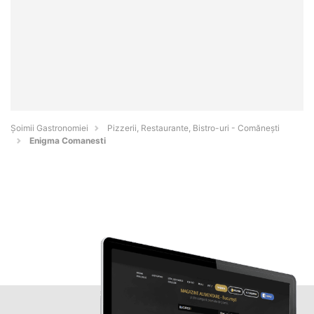
Șoimii Gastronomiei
Pizzerii, Restaurante, Bistro-uri - Comăneşti
Enigma Comanesti