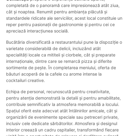
completată de o panoramă care impresionează atât ziua,
cât și noaptea. Renumit pentru ambianța plăcută și
standardele ridicate ale serviciilor, acest local constituie un
reper pentru pasionații de gastronomie și pentru cei ce
apreciază interacțiunea socială.
Bucătăria diversificată a restaurantului pune la dispoziție o
varietate considerabilă de delicii, incluzând atât
specialități locale ca mititeii și ciorbele, cât și preparate
internaționale, dintre care se remarcă pizza și diferite
sortimente de pește. În completarea meniului, oferta de
băuturi acoperă de la cafele cu arome intense la
cocktailuri creative.
Echipa de personal, recunoscută pentru creativitate,
pentru atenția demonstrată la detalii și pentru amabilitate,
contribuie semnificativ la atmosfera memorabilă a locului.
Spațiul oferit este adecvat atât întâlnirilor amicale, cât și
organizării de evenimente speciale sau petreceri private,
inclusiv cele dedicate sărbătorilor. Atmosfera și designul
interior creează un cadru ospitalier, transformând fiecare