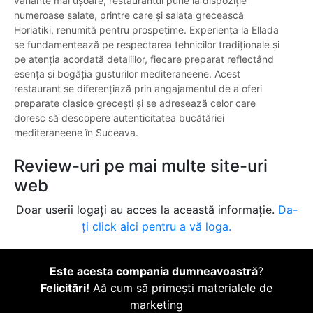
variante mai ușoare, restaurantul pune la dispoziție
numeroase salate, printre care și salata grecească
Horiatiki, renumită pentru prospețime. Experiența la Ellada
se fundamentează pe respectarea tehnicilor tradiționale și
pe atenția acordată detaliilor, fiecare preparat reflectând
esența și bogăția gusturilor mediteraneene. Acest
restaurant se diferențiază prin angajamentul de a oferi
preparate clasice grecești și se adresează celor care
doresc să descopere autenticitatea bucătăriei
mediteraneene în Suceava.
Review-uri pe mai multe site-uri
web
Doar userii logați au acces la această informație.
Da-
ți click aici pentru a vă loga.
Este acesta compania dumneavoastră
?
Felicitări!
Aă cum să primești materialele de
marketing