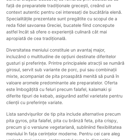
față de preparatele tradiționale grecești, creând un
context autentic pentru cei interesați de bucătăria elenă.
Specialitățile prezentate sunt pregătite cu scopul de a
reda fidel savoarea Greciei, bucatele fiind concepute
astfel încât să ofere o experiență culinară cât mai
apropiată de cea tradițională.
Diversitatea meniului constituie un avantaj major,
incluzând o multitudine de opțiuni destinate diferitelor
gusturi și preferințe. Printre principalele atracții se numără
girosul, servit sub variante de porc, pui sau combinații
mixte, acompaniat de pita proaspătă menită să pună în
valoare aromele predominante ale preparatelor. Oferta
este îmbogățită cu feluri precum falafel, kalamaki și
diferite tipuri de kebab, asigurând astfel varietate pentru
clienții cu preferințe variate.
Lista sandvișurilor de tip pita include alternative precum
pita gyros, pita falafel, pita cu brânză feta, pita crispy,
precum și o versiune vegetariană, subliniind flexibilitatea
meniului în fața cerințelor moderne. Pentru cei care aleg