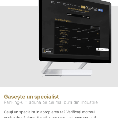
Gasește un specialist
Ranking-ul îi adună pe cei mai buni din industrie
Cauți un specialist in apropierea ta? Verificați motorul
nostru de căutare. Folosiți doar cele mai bune servicii!