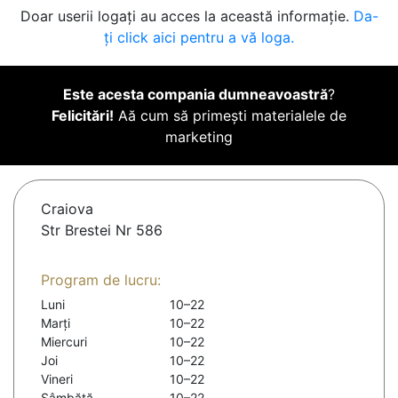
Doar userii logați au acces la această informație.
Da-
ți click aici pentru a vă loga.
Este acesta compania dumneavoastră
?
Felicitări!
Aă cum să primești materialele de
marketing
Craiova
Str Brestei Nr 586
Program de lucru:
Luni
10–22
Marți
10–22
Miercuri
10–22
Joi
10–22
Vineri
10–22
Sâmbătă
10–22