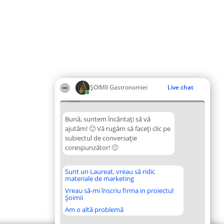
ȘOIMII Gastronomiei
Live chat
19:37
Bună, suntem încântați să vă
ajutăm! 🙂 Vă rugăm să faceți clic pe
subiectul de conversație
corespunzător! 🙂
Sunt un Laureat, vreau să ridic
materiale de marketing
Vreau să-mi înscriu firma in proiectul
Șoimii
Am o altă problemă