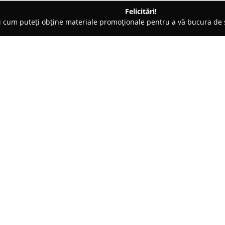
Felicitări!
ți cum puteți obține materiale promoționale pentru a vă bucura d
o-uri - Bucureşti
Autoservire Lahovari
Despre companie:
Autoservire Lahovari
reprezint
amplasat central în București, 
de autoservire iese în evidență 
calitate, fiind ales adesea pen
Arată mai multe >>
restauranteului este generos, bi
familia, cât și cu prietenii sau c
Meniul pus la dispoziție de Auto
de actualizări zilnice, oferind 
posibilitatea de a încerca prepa