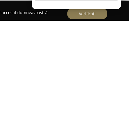
e succesul dumneavoastră.
Verificați
ă un spațiu gastronomic animat și primitor,
pe Strada Dionisie Lupu 88. Acest local cu regim
datorită ambianței sale plăcute și a serviciilor de
tru o pauză de prânz savuroasă. Interiorul
ne aerisit și potrivit pentru întâlniri atât cu
olegii de serviciu.
servire Lahovari este diversificat și beneficiază
constant opțiuni culinare noi. Clientela are
rate cu specific românesc, dar și specialități din