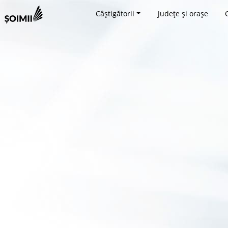
Câștigătorii
Județe și orașe