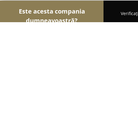
Este acesta compania
Verifica
dumneavoastră?
Șoimii Gastronomiei
Pizzerii, Restaurante, Bistr
Autoservire Lahovari
8.4
(400)
Bucureşti, Strada Dionisie Lupu 88
Afișează numărul de telefon