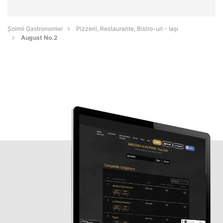
Șoimii Gastronomiei
Pizzerii, Restaurante, Bistro-uri - Iaşi
August No.2