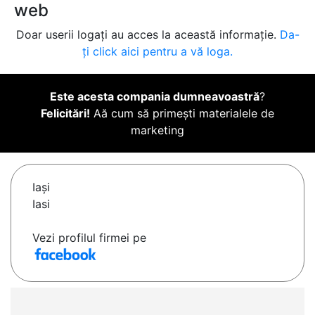
web
Doar userii logați au acces la această informație.
Da-
ți click aici pentru a vă loga.
Este acesta compania dumneavoastră
?
Felicitări!
Aă cum să primești materialele de
marketing
Iaşi
Iasi
Vezi profilul firmei pe