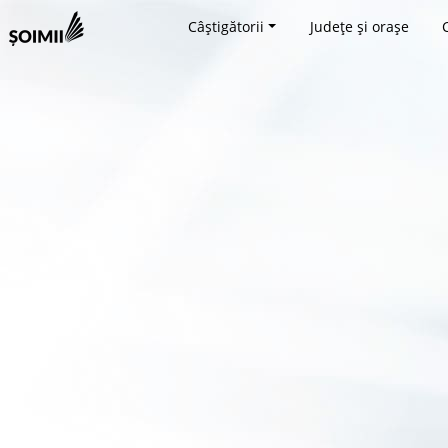
Câștigătorii
Județe și orașe