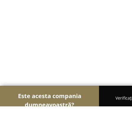
Este acesta compania
Verifica
dumneavoastră?
Șoimii Gastronomiei
Pizzerii, Restaurante, Bistr