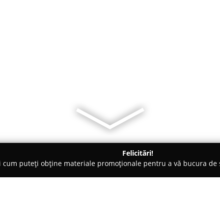
Felicitări!
ți cum puteți obține materiale promoționale pentru a vă bucura d
o-uri - Bucureşti
Atlas Coffee