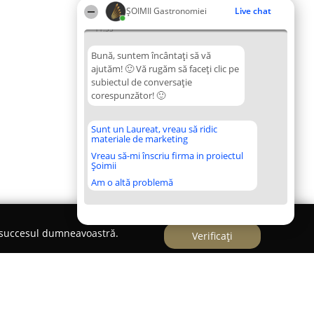
ȘOIMII Gastronomiei
Live chat
11:33
Bună, suntem încântați să vă
ajutăm! 🙂 Vă rugăm să faceți clic pe
subiectul de conversație
corespunzător! 🙂
Sunt un Laureat, vreau să ridic
materiale de marketing
Vreau să-mi înscriu firma in proiectul
Șoimii
Am o altă problemă
e succesul dumneavoastră.
Verificați