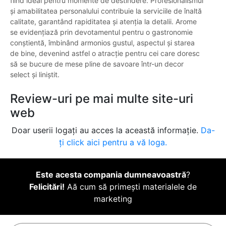
fiind ideal pentru momente de destindere. Profesionalismul
și amabilitatea personalului contribuie la serviciile de înaltă
calitate, garantând rapiditatea și atenția la detalii. Arome
se evidențiază prin devotamentul pentru o gastronomie
conștientă, îmbinând armonios gustul, aspectul și starea
de bine, devenind astfel o atracție pentru cei care doresc
să se bucure de mese pline de savoare într-un decor
select și liniștit.
Review-uri pe mai multe site-uri
web
Doar userii logați au acces la această informație.
Da-
ți click aici pentru a vă loga.
Este acesta compania dumneavoastră
?
Felicitări!
Aă cum să primești materialele de
marketing