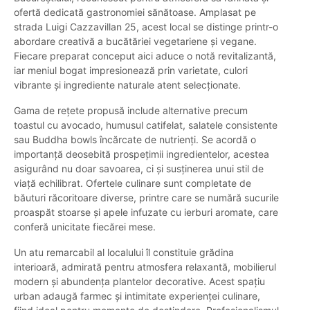
ofertă dedicată gastronomiei sănătoase. Amplasat pe
strada Luigi Cazzavillan 25, acest local se distinge printr-o
abordare creativă a bucătăriei vegetariene și vegane.
Fiecare preparat conceput aici aduce o notă revitalizantă,
iar meniul bogat impresionează prin varietate, culori
vibrante și ingrediente naturale atent selecționate.
Gama de rețete propusă include alternative precum
toastul cu avocado, humusul catifelat, salatele consistente
sau Buddha bowls încărcate de nutrienți. Se acordă o
importanță deosebită prospețimii ingredientelor, acestea
asigurând nu doar savoarea, ci și susținerea unui stil de
viață echilibrat. Ofertele culinare sunt completate de
băuturi răcoritoare diverse, printre care se numără sucurile
proaspăt stoarse și apele infuzate cu ierburi aromate, care
conferă unicitate fiecărei mese.
Un atu remarcabil al localului îl constituie grădina
interioară, admirată pentru atmosfera relaxantă, mobilierul
modern și abundența plantelor decorative. Acest spațiu
urban adaugă farmec și intimitate experienței culinare,