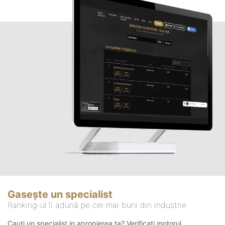
Gasește un specialist
Ranking-ul îi adună pe cei mai buni din industrie
Cauți un specialist in apropierea ta? Verificați motorul