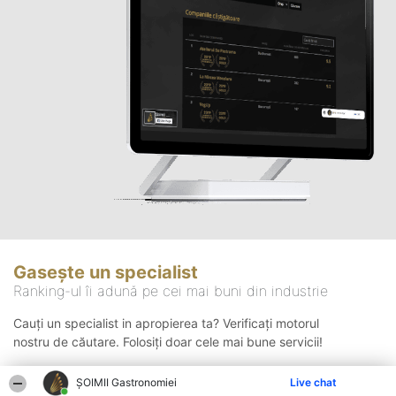
Gasește un specialist
Ranking-ul îi adună pe cei mai buni din industrie
Cauți un specialist in apropierea ta? Verificați motorul
nostru de căutare. Folosiți doar cele mai bune servicii!
ȘOIMII Gastronomiei
Live chat