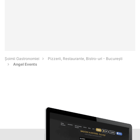
Șoimii Gastronomiei
Pizzerii, Restaurante, Bistro-uri - Bucureşti
Angel Events