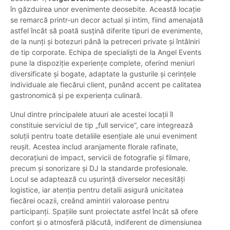
în găzduirea unor evenimente deosebite. Această locație
se remarcă printr-un decor actual și intim, fiind amenajată
astfel încât să poată susțină diferite tipuri de evenimente,
de la nunți și botezuri până la petreceri private și întâlniri
de tip corporate. Echipa de specialiști de la Angel Events
pune la dispoziție experiențe complete, oferind meniuri
diversificate și bogate, adaptate la gusturile și cerințele
individuale ale fiecărui client, punând accent pe calitatea
gastronomică și pe experiența culinară.
Unul dintre principalele atuuri ale acestei locații îl
constituie serviciul de tip „full service”, care integrează
soluții pentru toate detaliile esențiale ale unui eveniment
reușit. Acestea includ aranjamente florale rafinate,
decorațiuni de impact, servicii de fotografie și filmare,
precum și sonorizare și DJ la standarde profesionale.
Locul se adaptează cu ușurință diverselor necesități
logistice, iar atenția pentru detalii asigură unicitatea
fiecărei ocazii, creând amintiri valoroase pentru
participanți. Spațiile sunt proiectate astfel încât să ofere
confort și o atmosferă plăcută, indiferent de dimensiunea