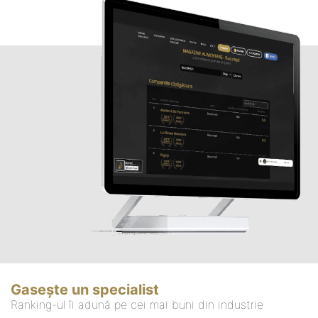
Gasește un specialist
Ranking-ul îi adună pe cei mai buni din industrie