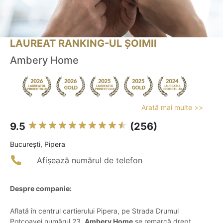
LAUREAT RANKING-UL ȘOIMII
Ambery Home
Arată mai multe >>
9.5
(256)
Bucureşti, Pipera
Afișează numărul de telefon
Despre companie:
Aflată în centrul cartierului Pipera, pe Strada Drumul
Potcoavei numărul 23,
Ambery Home
se remarcă drept