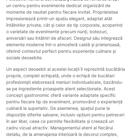
un centru pentru evenimente dedicat organizării de
momente de neuitat pentru fiecare invitat. Proprietatea
impresionează printr-un spațiu elegant, adaptat atât
întâlnirilor private, cât și celor de tip corporate, acoperind
o varietate de evenimente precum nunți, botezuri,
aniversări sau întâlniri de afaceri. Designul său integrează
elemente moderne într-o atmosferă caldă și prietenoasă,
oferind contextul perfect pentru experiențe culinare și
sociale deosebite.
Un aspect deosebit al acestei locații îl reprezintă bucătăria
proprie, complet echipată, unde o echipă de bucătari
profesioniști elaborează meniuri individualizate, bazându-
se pe ingrediente proaspete atent selecționate. Acest
concept gastronomic oferă variante adaptate specific
pentru fiecare tip de eveniment, promovând o experiență
culinară la superlativ. De asemenea, spațiul pune la
dispoziție diferite saloane, inclusiv opțiuni pentru petreceri
în aer liber, ceea ce permite flexibilitate și creează un
cadru vizual atractiv. Managementul atent al fiecărui
detaliu, de la amenajarea interioară la decorul complex,