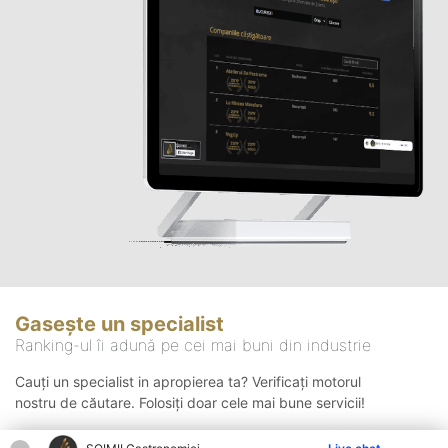
Gasește un specialist
Ranking-ul îi adună pe cei mai buni din industrie
Cauți un specialist in apropierea ta? Verificați motorul
nostru de căutare. Folosiți doar cele mai bune servicii!