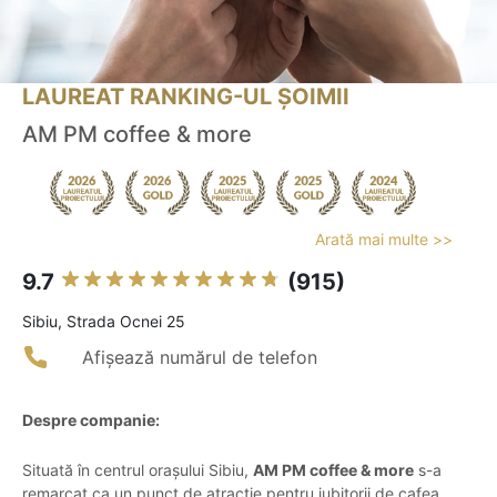
LAUREAT RANKING-UL ȘOIMII
AM PM coffee & more
Arată mai multe >>
9.7
(915)
Sibiu, Strada Ocnei 25
Afișează numărul de telefon
Despre companie:
Situată în centrul orașului Sibiu,
AM PM coffee & more
s-a
remarcat ca un punct de atracție pentru iubitorii de cafea