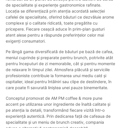
de specialitate și experiențe gastronomice rafinate.
Locația se diferențiază prin atenția acordată selecției
cafelei de specialitate, oferind băuturi ce dezvăluie arome
complexe și o calitate ridicată, toate pregătite cu
pricepere. Fiecare ceașcă aduce în prim-plan gusturi
atent alese pentru a răspunde preferințelor celor mai
exigenți consumatori.
Pe lângă gama diversificată de băuturi pe bază de cafea,
meniul cuprinde și preparate pentru brunch, potrivite atât
pentru începuturi de zi memorabile, cât și pentru momente
de relaxare în timpul zilei. Atmosfera plăcută și serviciile
profesioniste contribuie la formarea unui mediu cald și
ospitalier, ideal pentru întâlniri sau clipe de destindere, în
care poate fi savurată liniștea unei pauze binemeritate.
Conceptul promovat de AM PM coffee & more pune
accent pe utilizarea unor ingrediente de înaltă calitate și
pe atenția la detalii, transformând fiecare vizită într-o
experiență autentică. Prin dedicarea față de cafeaua de
specialitate și un meniu de brunch creativ, compania