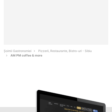
Șoimii Gastronomiei
Pizzerii, Restaurante, Bistro-uri - Sibiu
AM PM coffee & more