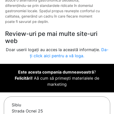
aduce o alternativă gastronomică deosebită,
diferențiindu-se prin standardele ridicate în domeniul
gastronomiei locale. Spațiul propus reunește confortul cu
calitatea, generând un cadru în care fiecare moment
poate fi savurat pe deplin.
Review-uri pe mai multe site-uri
web
Doar userii logați au acces la această informație.
Da-
ți click aici pentru a vă loga.
Este acesta compania dumneavoastră
?
Felicitări!
Aă cum să primești materialele de
marketing
Sibiu
Strada Ocnei 25