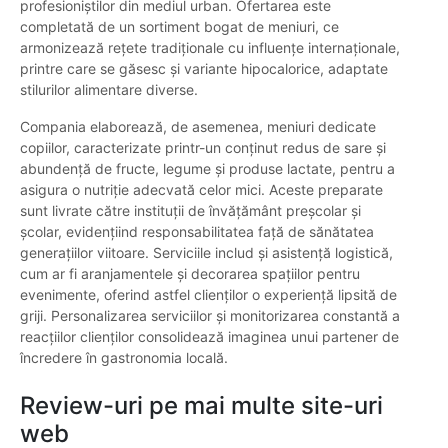
profesioniștilor din mediul urban. Ofertarea este
completată de un sortiment bogat de meniuri, ce
armonizează rețete tradiționale cu influențe internaționale,
printre care se găsesc și variante hipocalorice, adaptate
stilurilor alimentare diverse.
Compania elaborează, de asemenea, meniuri dedicate
copiilor, caracterizate printr-un conținut redus de sare și
abundență de fructe, legume și produse lactate, pentru a
asigura o nutriție adecvată celor mici. Aceste preparate
sunt livrate către instituții de învățământ preșcolar și
școlar, evidențiind responsabilitatea față de sănătatea
generațiilor viitoare. Serviciile includ și asistență logistică,
cum ar fi aranjamentele și decorarea spațiilor pentru
evenimente, oferind astfel clienților o experiență lipsită de
griji. Personalizarea serviciilor și monitorizarea constantă a
reacțiilor clienților consolidează imaginea unui partener de
încredere în gastronomia locală.
Review-uri pe mai multe site-uri
web