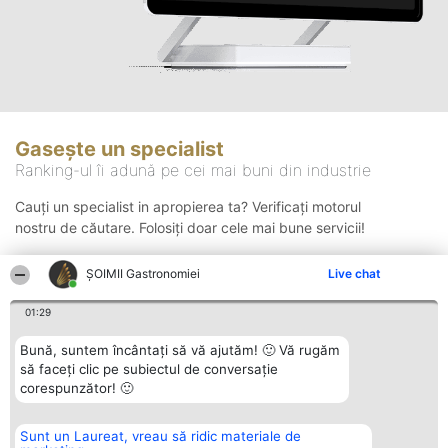
Gasește un specialist
Ranking-ul îi adună pe cei mai buni din industrie
Cauți un specialist in apropierea ta? Verificați motorul
nostru de căutare. Folosiți doar cele mai bune servicii!
ȘOIMII Gastronomiei
Live chat
Căutare
01:29
Bună, suntem încântați să vă ajutăm! 🙂 Vă rugăm
să faceți clic pe subiectul de conversație
corespunzător! 🙂
Sunt un Laureat, vreau să ridic materiale de
Organizator Ranking
Plebiscyt
Contact