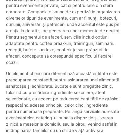
pentru evenimente private, cât și pentru cele din sfera
corporate. Compania dispune de expertiză în organizarea
diverselor tipuri de evenimente, cum ar fi nunți, botezuri,
cununii, aniversări și petreceri, unde accentul este pus pe
atenția la detalii și pe generarea unor momente de neuitat.
Pentru segmentul de afaceri, serviciile includ opțiuni
adaptate pentru coffee break-uri, traininguri, seminarii,
recepții, bufete suedeze, conferințe sau prânzuri de
afaceri, concepute să corespundă specificului fiecărei
ocazii.
Un element cheie care diferențiază această entitate este
preocuparea constantă pentru asigurarea unei alimentații
sănătoase și echilibrate. Bucatele sunt pregătite zilnic,
folosind cu precădere ingrediente sezoniere, atent
selecționate, cu accent pe reducerea cantității de grăsimi,
respectând adesea principiul celor cinci ingrediente
pentru numeroase preparate. Pe lângă serviciile adresate
evenimentelor, catering-ul pune la dispoziție și livrarea
zilnică a meselor la domiciliu sau la birou, venind astfel în
întâmpinarea familiilor cu un stil de viață activ și a