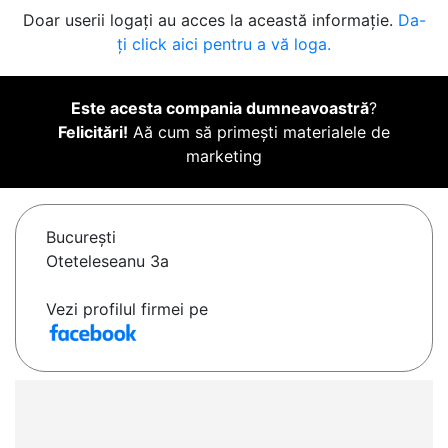
Doar userii logați au acces la această informație.
Da-
ți click aici pentru a vă loga.
Este acesta compania dumneavoastră
?
Felicitări!
Aă cum să primești materialele de
marketing
Bucureşti
Oteteleseanu 3a
Vezi profilul firmei pe