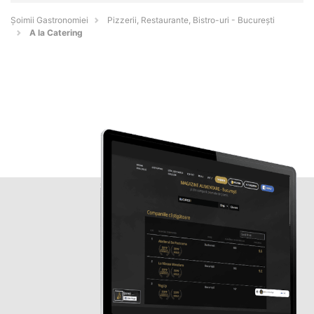
Șoimii Gastronomiei
Pizzerii, Restaurante, Bistro-uri - Bucureşti
A la Catering