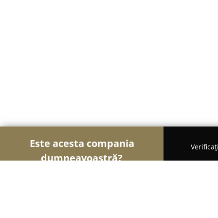
Este acesta compania
Verifica
dumneavoastră?
Șoimii Gastronomiei
Pizzerii, Restaurante, Bistr