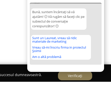
14:57
Bună, suntem încântați să vă
ajutăm! 🙂 Vă rugăm să faceți clic pe
subiectul de conversație
corespunzător! 🙂
Sunt un Laureat, vreau să ridic
materiale de marketing
Vreau să-mi înscriu firma in proiectul
Șoimii
Am o altă problemă
e succesul dumneavoastră.
Verificați