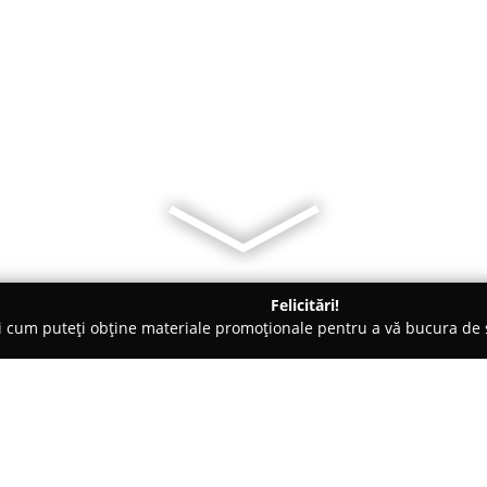
Felicitări!
ți cum puteți obține materiale promoționale pentru a vă bucura d
o-uri - Bucureşti
58 Street Food