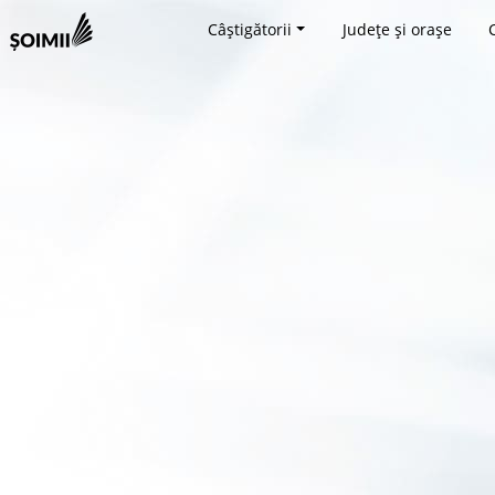
Câștigătorii
Județe și orașe